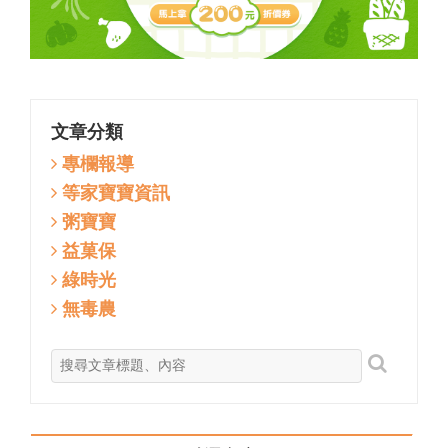
文章分類
專欄報導
等家寶寶資訊
粥寶寶
益菓保
綠時光
無毒農