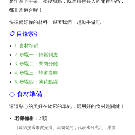
是作為下午茶、餐後甜點，或是招待客人的開胃小品，
都非常適合喔！
快準備好你的材料，跟著我們一起動手做吧！
📋 目錄索引
1. 食材準備
2. 步驟一：輕鬆剝皮
3. 步驟二：果肉分離
4. 步驟三：蜂蜜提味
5. 步驟四：薄荷點綴
🍊 食材準備
這道點心的美好在於它的單純，選用好的食材是關鍵！
老欉桶柑
：2 顆
（建議挑選果皮光滑、沉甸甸的，代表水分充足、甜度