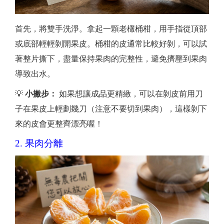
首先，將雙手洗淨。拿起一顆老欉桶柑，用手指從頂部
或底部輕輕剝開果皮。桶柑的皮通常比較好剝，可以試
著整片撕下，盡量保持果肉的完整性，避免擠壓到果肉
導致出水。
💡
小撇步：
如果想讓成品更精緻，可以在剝皮前用刀
子在果皮上輕劃幾刀（注意不要切到果肉），這樣剝下
來的皮會更整齊漂亮喔！
2. 果肉分離