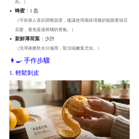
高。）
蜂蜜
：1 匙
（可依個人喜好調整甜度，建議使用風味清雅的龍眼蜜或百
花蜜，避免蓋過柑橘的香氣。）
新鮮薄荷葉
：少許
（洗淨後擦乾水分備用，取頂端嫩葉尤佳。）
👩‍🍳 手作步驟
1. 輕鬆剝皮