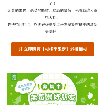
了！
金黃的果肉、晶瑩的蜂蜜、翠綠的薄荷，光看就讓人食
指大動。
趕快拍照打卡，然後好好享受這份專屬於柑橘季的清新
美味吧！
🛒 立即購買【柑橘季限定】老欉桶柑