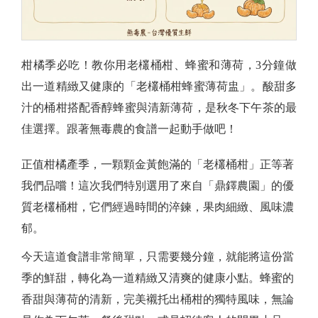
柑橘季必吃！教你用老欉桶柑、蜂蜜和薄荷，3分鐘做
出一道精緻又健康的「老欉桶柑蜂蜜薄荷盅」。酸甜多
汁的桶柑搭配香醇蜂蜜與清新薄荷，是秋冬下午茶的最
佳選擇。跟著無毒農的食譜一起動手做吧！
正值柑橘產季，一顆顆金黃飽滿的「老欉桶柑」正等著
我們品嚐！這次我們特別選用了來自「鼎鐸農園」的優
質老欉桶柑，它們經過時間的淬鍊，果肉細緻、風味濃
郁。
今天這道食譜非常簡單，只需要幾分鐘，就能將這份當
季的鮮甜，轉化為一道精緻又清爽的健康小點。蜂蜜的
香甜與薄荷的清新，完美襯托出桶柑的獨特風味，無論