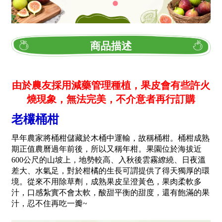
商品描述
由於農友採用減藥管理種植，果皮會有些許火
燒現象，無法完美，不介意者再行訂購
老欉桶柑
早年農家將桶柑儲藏於木桶中運輸，故稱桶柑。桶柑成熟
期正值農曆過年前後，所以又稱年柑。果園位於海拔近
600公尺的山坡上，地勢較高、入秋後雲霧繚繞、日夜溫
差大、水氣足，對於柑橘的生長可謂提供了得天獨厚的環
境。從來不用除草劑，成熟果皮呈澄黃色，果肉柔軟多
汁，口感紮實不會太軟，酸甜平衡的甜度，還有飽滿的果
汁，忍不住再吃一瓣~