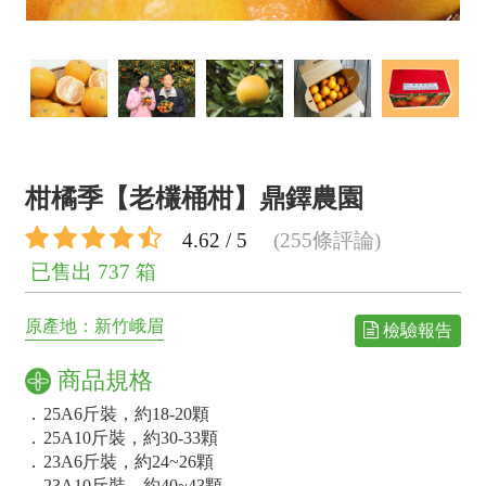
柑橘季【老欉桶柑】鼎鐸農園
4.62 / 5
(255條評論)
已售出 737 箱
原產地：新竹峨眉
檢驗報告
商品規格
．
25A6斤裝，約18-20顆
．
25A10斤裝，約30-33顆
．
23A6斤裝，約24~26顆
．
23A10斤裝，約40~43顆