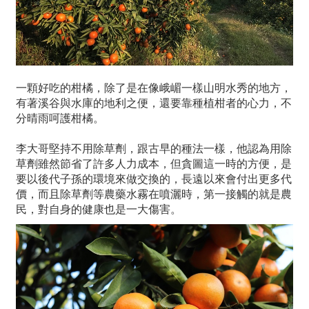
一顆好吃的柑橘，除了是在像峨嵋一樣山明水秀的地方，
有著溪谷與水庫的地利之便，還要靠種植柑者的心力，不
分晴雨呵護柑橘。
李大哥堅持不用除草劑，跟古早的種法一樣，他認為用除
草劑雖然節省了許多人力成本，但貪圖這一時的方便，是
要以後代子孫的環境來做交換的，長遠以來會付出更多代
價，而且除草劑等農藥水霧在噴灑時，第一接觸的就是農
民，對自身的健康也是一大傷害。