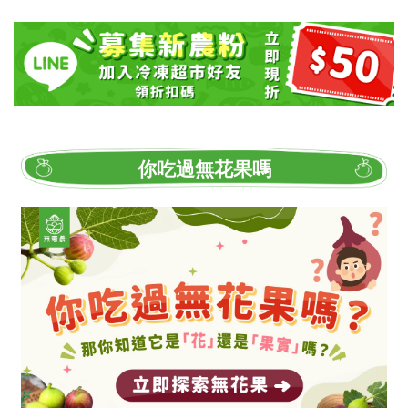
你吃過無花果嗎