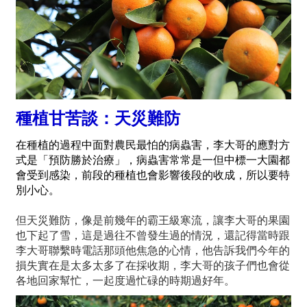
種植甘苦談：天災難防
在種植的過程中面對農民最怕的病蟲害，李大哥的應對方
式是「預防勝於治療」，病蟲害常常是一但中標一大園都
會受到感染，前段的種植也會影響後段的收成，所以要特
別小心。
但天災難防，像是前幾年的霸王級寒流，讓李大哥的果園
也下起了雪，這是過往不曾發生過的情況，還記得當時跟
李大哥聯繫時電話那頭他焦急的心情，他告訴我們今年的
損失實在是太多太多了在採收期，李大哥的孩子們也會從
各地回家幫忙，一起度過忙碌的時期過好年。