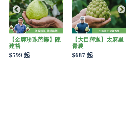
【金牌珍珠芭樂】陳
【大目釋迦】太麻里
建裕
青農
$599 起
$687 起