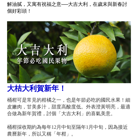
解油膩，又寓有祝福之意──大吉大利，在歲末與新春討
個好彩頭！
大桔大利賀新年！
桶柑可是常見的柑橘之一，也是年節必吃的國民水果！細
皮嫩肉，甘美多汁，甜度高酸度低。外表澄黃明亮，最適
合做為新年賀禮，討個「大吉大利」的喜氣美意。
桶柑採收期約為每年12月中旬至隔年1月中旬，因為接近
農曆新年，所以又稱「年柑」。