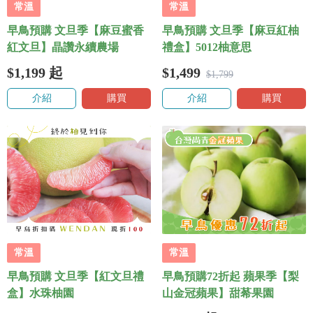
常溫
常溫
早鳥預購 文旦季【麻豆蜜香
早鳥預購 文旦季【麻豆紅柚
紅文旦】晶讚永續農場
禮盒】5012柚意思
$1,199
起
$1,499
$1,799
介紹
購買
介紹
購買
常溫
常溫
早鳥預購 文旦季【紅文旦禮
早鳥預購72折起 蘋果季【梨
盒】水珠柚園
山金冠蘋果】甜莃果園