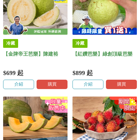
冷藏
冷藏
【金牌帝王芭樂】陳建裕
【紅鑽芭樂】綠創頂級芭樂
$699
起
$899
起
介紹
購買
介紹
購買