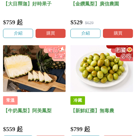
【大目釋迦】好時果子
【金鑽鳳梨】廣信農園
$759
起
$529
$629
介紹
購買
介紹
購買
常溫
冷藏
【牛奶鳳梨】阿美鳳梨
【新鮮紅棗】無毒農
$559
起
$799
起