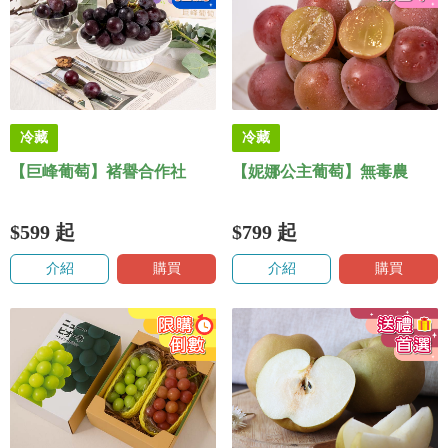
冷藏
冷藏
【巨峰葡萄】褚譽合作社
【妮娜公主葡萄】無毒農
$599
起
$799
起
介紹
購買
介紹
購買