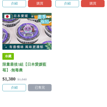
介紹
購買
介紹
購買
冷藏
限量最後3組【日本愛媛藍
莓】-無毒農
$1,380
$1,840
介紹
已售完