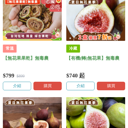
常溫
冷藏
【無花果果乾】無毒農
【有機(轉)無花果】無毒農
$799
$740
起
$899
介紹
購買
介紹
購買