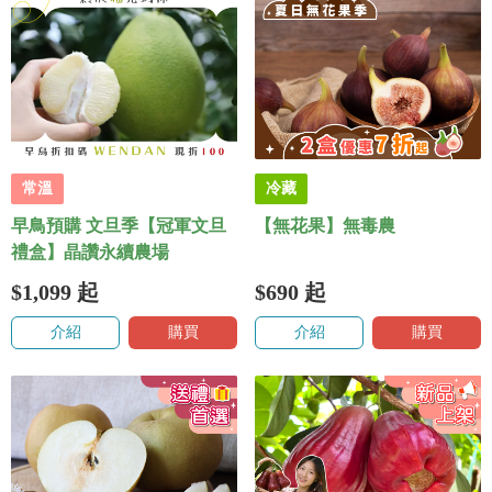
常溫
冷藏
早鳥預購 文旦季【冠軍文旦
【無花果】無毒農
禮盒】晶讚永續農場
$1,099
起
$690
起
介紹
購買
介紹
購買