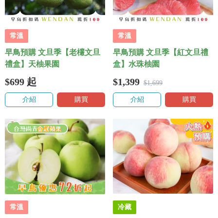
常溫
常溫
早鳥預購 文旦季【老欉文旦
早鳥預購 文旦季【紅文旦禮
禮盒】天柚果園
盒】水珠柚園
$699
起
$1,399
$1,699
介紹
購買
介紹
購買
常溫
冷藏