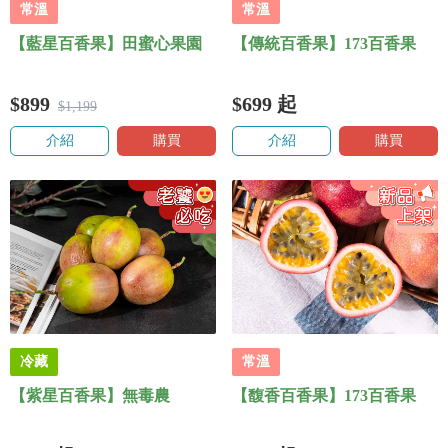
常溫
常溫
【藍星百香果】田蜜心果園
【傳統百香果】173百香果
$899
$699
起
$1,199
介紹
購買
介紹
購買
冷藏
常溫
【紫星百香果】無毒農
【馥香百香果】173百香果