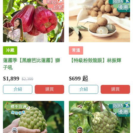
冷藏
常溫
蓮霧季【黑糖芭比蓮霧】獅
【特級粉殼龍眼】林振輝
子吼
$1,899
$699
起
$2,399
介紹
購買
介紹
購買