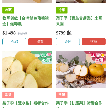
冷藏
冷藏
收單倒數【台灣雙色葡萄禮
梨子季【寶島甘露梨】來哥
盒】無毒農
果園
$1,498
$799
起
$1,899
介紹
購買
介紹
購買
常溫
常溫
梨子季【豐水梨】褚譽合作
梨子季【甘露梨】褚譽合作