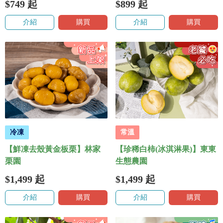
$749
起
$899
起
介紹
購買
介紹
購買
冷凍
常溫
【鮮凍去殼黃金板栗】林家
【珍稀白柿(冰淇淋果)】東東
栗園
生態農園
$1,499
起
$1,499
起
介紹
購買
介紹
購買