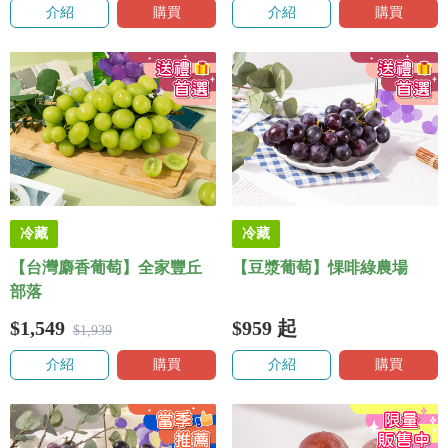
介紹
購買
介紹
購買
冷藏
冷藏
【台灣麝香葡萄】全家豐丘
【豆漿葡萄】惈啡綠農場
部落
$1,549
$959
起
$1,939
介紹
購買
介紹
購買