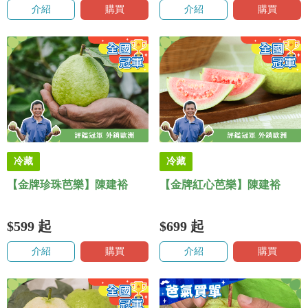
介紹
購買
介紹
購買
冷藏
冷藏
【金牌珍珠芭樂】陳建裕
【金牌紅心芭樂】陳建裕
$599
起
$699
起
介紹
購買
介紹
購買