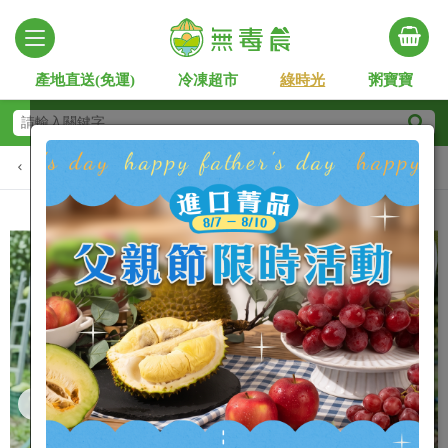
產地直送(免運)
冷凍超市
綠時光
粥寶寶
新品快報
人氣商品
在地小農
安心時蔬
進口
Slide 2 of 7