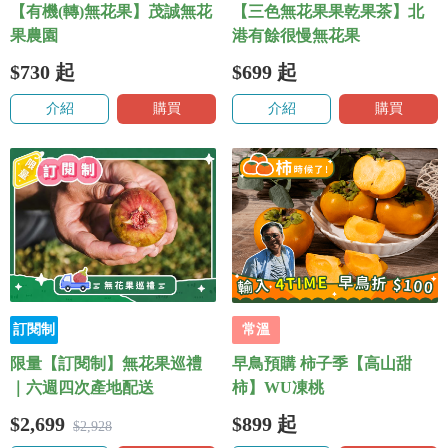
【有機(轉)無花果】茂誠無花
【三色無花果果乾果茶】北
果農園
港有餘很慢無花果
$730
起
$699
起
介紹
購買
介紹
購買
訂閱制
常溫
限量【訂閱制】無花果巡禮
早鳥預購 柿子季【高山甜
｜六週四次產地配送
柿】WU凍桃
$2,699
$899
起
$2,928