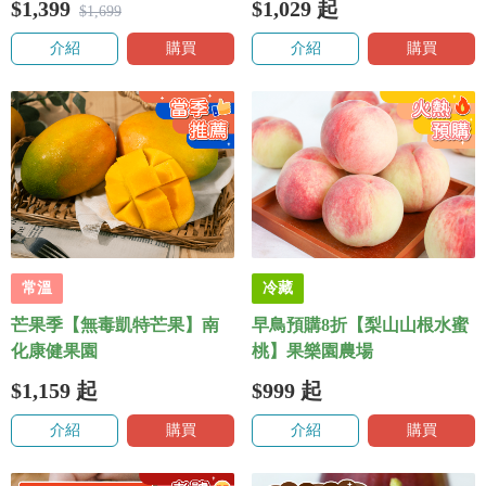
$1,399
$1,029
起
$1,699
介紹
購買
介紹
購買
常溫
冷藏
芒果季【無毒凱特芒果】南
早鳥預購8折【梨山山根水蜜
化康健果園
桃】果樂園農場
$1,159
起
$999
起
介紹
購買
介紹
購買