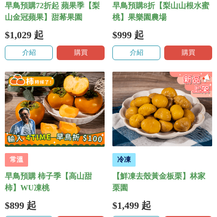
早鳥預購72折起 蘋果季【梨
早鳥預購8折【梨山山根水蜜
山金冠蘋果】甜莃果園
桃】果樂園農場
$1,029
起
$999
起
介紹
購買
介紹
購買
常溫
冷凍
早鳥預購 柿子季【高山甜
【鮮凍去殼黃金板栗】林家
柿】WU凍桃
栗園
$899
起
$1,499
起