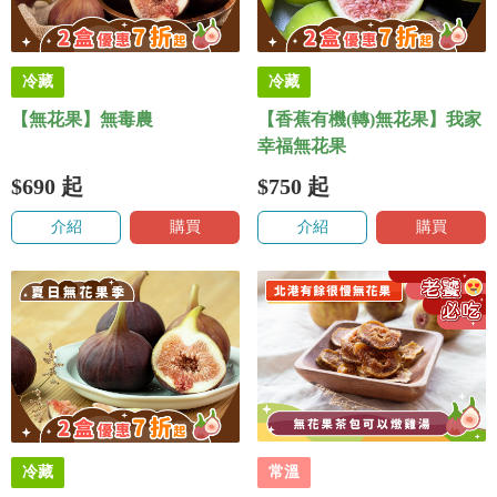
冷藏
冷藏
【無花果】無毒農
【香蕉有機(轉)無花果】我家
幸福無花果
$690
起
$750
起
介紹
購買
介紹
購買
冷藏
常溫