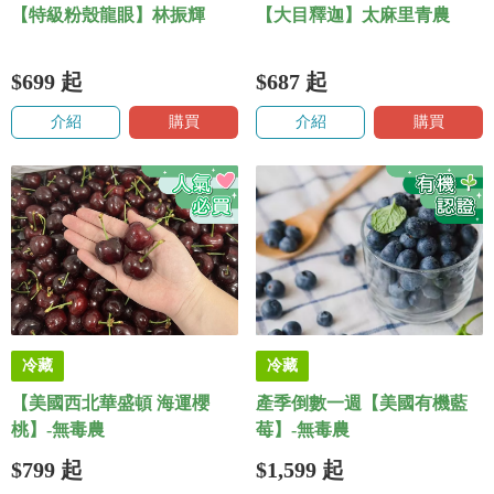
【特級粉殼龍眼】林振輝
【大目釋迦】太麻里青農
$699
起
$687
起
介紹
購買
介紹
購買
冷藏
冷藏
【美國西北華盛頓 海運櫻
產季倒數一週【美國有機藍
桃】-無毒農
莓】-無毒農
$799
起
$1,599
起