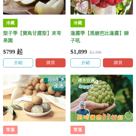
冷藏
冷藏
梨子季【寶島甘露梨】來哥
蓮霧季【黑糖芭比蓮霧】獅
果園
子吼
$799
起
$1,899
$2,399
介紹
購買
介紹
購買
常溫
常溫