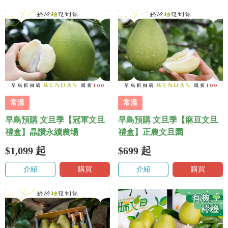
常溫
常溫
早鳥預購 文旦季【冠軍文旦
早鳥預購 文旦季【麻豆文旦
禮盒】晶讚永續農場
禮盒】正農文旦園
$1,099
起
$699
起
介紹
購買
介紹
購買