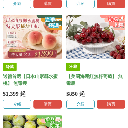
介紹
購買
介紹
購買
冷藏
冷藏
送禮首選【日本山形縣水蜜
【美國海運紅無籽葡萄】-無
桃】-無毒農
毒農
$1,399
起
$850
起
介紹
購買
介紹
購買