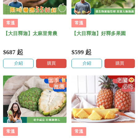
常溫
常溫
【大目釋迦】太麻里青農
【大目釋迦】好釋多果園
$687
起
$599
起
介紹
購買
介紹
購買
常溫
常溫