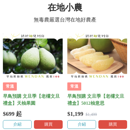
在地小農
無毒農嚴選台灣在地好農產
常溫
常溫
早鳥預購 文旦季【老欉文旦
早鳥預購 文旦季【老欉文旦
禮盒】天柚果園
禮盒】5012柚意思
$699
起
$1,199
$1,499
介紹
購買
介紹
購買