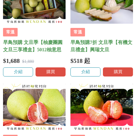
常溫
常溫
早鳥預購 文旦季【柚慶團圓
早鳥預購7折 文旦季【有機文
文旦三享禮盒】5012柚意思
旦禮盒】興瑞文旦
$1,688
$518
起
$1,880
介紹
購買
介紹
購買