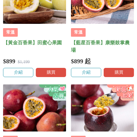
常溫
常溫
【黃金百香果】田蜜心果園
【藍星百香果】康樂鼓掌農
場
$899
$899
起
$1,199
介紹
購買
介紹
購買