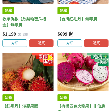
冷藏
冷藏
收單倒數【欣梨哈密瓜禮
【台灣紅毛丹】無毒農
盒】無毒農
$1,199
$699
起
$1,998
介紹
購買
介紹
購買
冷藏
冷藏
【紅毛丹】鴻馨果園
【有機四色火龍果】非仙農