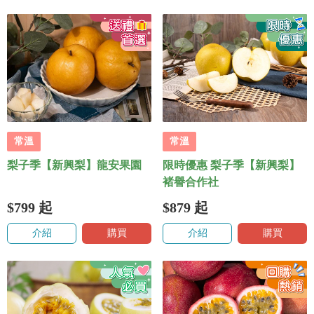
常溫
常溫
梨子季【新興梨】龍安果園
限時優惠 梨子季【新興梨】
褚譽合作社
$799
起
$879
起
介紹
購買
介紹
購買