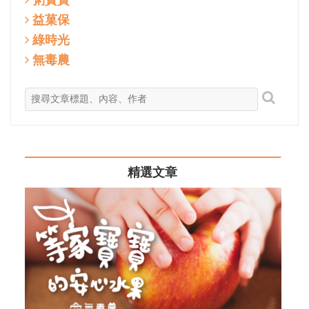
粥寶寶
益菓保
綠時光
無毒農
精選文章