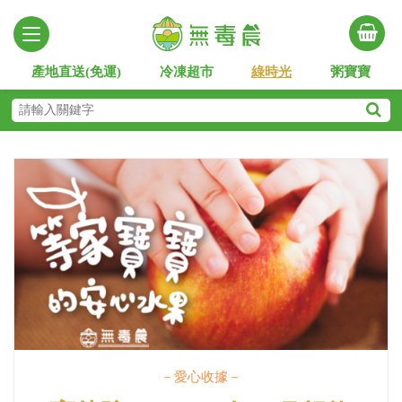
產地直送(免運)
冷凍超市
綠時光
粥寶寶
－愛心收據－