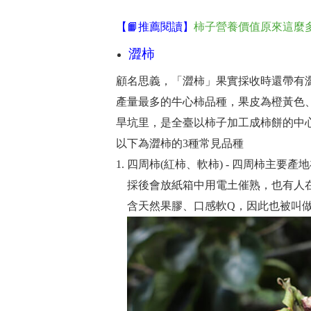
【📙推薦閱讀】
柿子營養價值原來這麼
澀柿
顧名思義，「澀柿」果實採收時還帶有
產量最多的牛心柿品種，果皮為橙黃色
旱坑里，是全臺以柿子加工成柿餅的中心
以下為澀柿的3種常見品種
四周柿(紅柿、軟柿) - 四周柿主要
採後會放紙箱中用電土催熟，也有人
含天然果膠、口感軟Q，因此也被叫