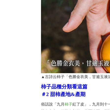
▲古詩云柿子「色勝金衣美，甘逾玉液
柿子品種分類看這篇
＃2 甜柿產地&產期
俗話說「九月
柿子
紅了皮」，九月到十