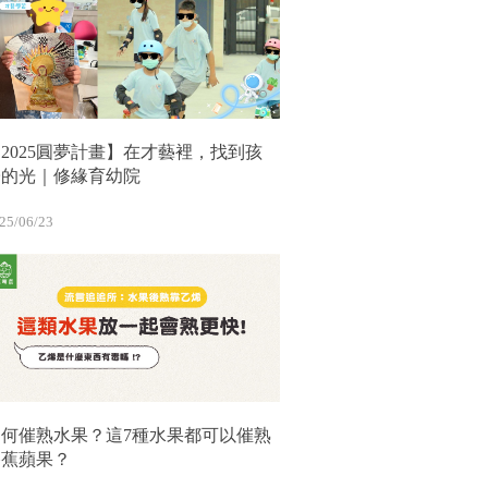
2025圓夢計畫】在才藝裡，找到孩
子的光｜修緣育幼院
25/06/23
如何催熟水果？這7種水果都可以催熟
香蕉蘋果？