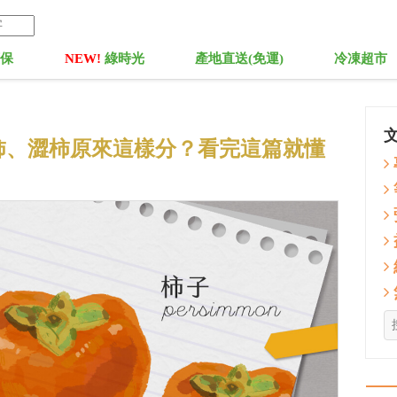
菓保
NEW!
綠時光
產地直送(免運)
冷凍超市
柿、澀柿原來這樣分？看完這篇就懂