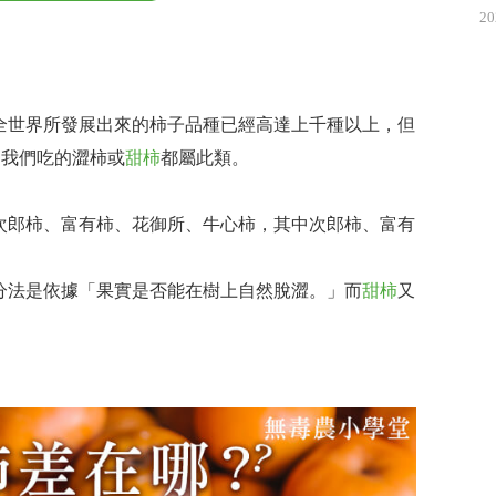
20
全世界所發展出來的柿子品種已經高達上千種以上，但
栽培，我們吃的澀柿或
甜柿
都屬此類。
次郎柿、富有柿、花御所、牛心柿，其中次郎柿、富有
分法是依據「果實是否能在樹上自然脫澀。」而
甜柿
又