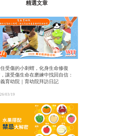
精選文章
接住受傷的小刺蝟，化身生命修復
站，讓受傷生命在磨練中找回自信：
信義育幼院｜育幼院拜訪日記
26/03/19