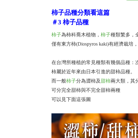
柿子品種分類看這篇
＃3 柿子品種
柿子
為柿科喬木植物，
柿子
種類繁多，
僅有東方柿(Diospyros kaki)有經濟
在台灣所種植的常見種類有幾個品種：
柿屬於近年來由日本引進的甜柿品種。
而一般
柿子
分為澀柿及
甜柿
兩大類，其
可分完全甜柿與不完全甜柿兩種
可以見下面這張圖