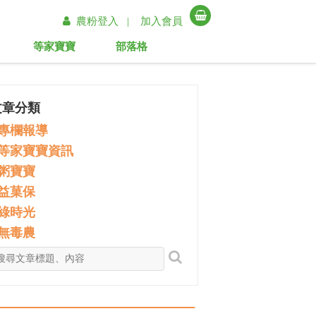
農粉登入 |
加入會員
等家寶寶
部落格
文章分類
專欄報導
等家寶寶資訊
粥寶寶
益菓保
綠時光
無毒農