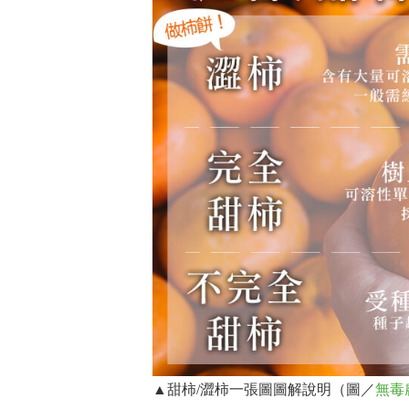
▲甜柿/澀柿一張圖圖解說明（圖／
無毒