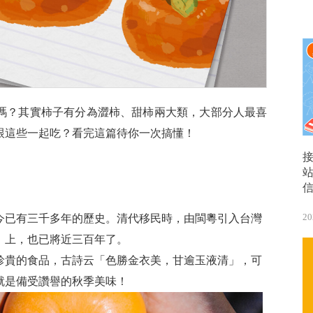
嗎？其實柿子有分為澀柿、甜柿兩大類，大部分人最喜
跟這些一起吃？看完這篇待你一次搞懂！
20
今已有三千多年的歷史。清代移民時，由閩粵引入台灣
》上，也已將近三百年了。
珍貴的食品，古詩云「色勝金衣美，甘逾玉液清」，可
就是備受讚譽的秋季美味！