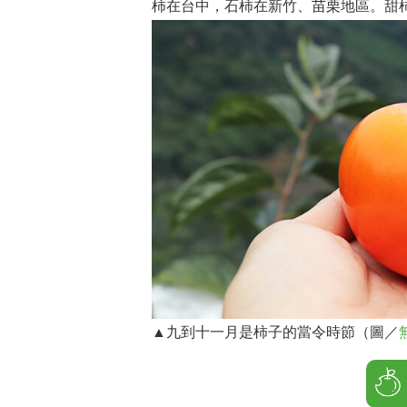
柿在台中，石柿在新竹、苗栗地區。甜
▲九到十一月是柿子的當令時節（圖／