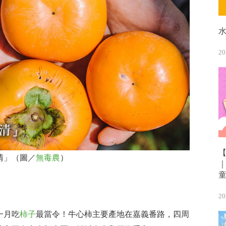
20
清」（圖／
無毒農
）
20
一月吃
柿子
最當令！牛心柿主要產地在嘉義番路，四周