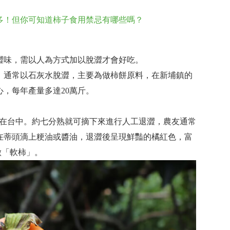
多！但你可知道柿子食用禁忌有哪些嗎？
澀味，需以人為方式加以脫澀才會好吃。
、通常以石灰水脫澀，主要為做柿餅原料，在新埔鎮的
，每年產量多達20萬斤。
產地在台中。約七分熟就可摘下來進行人工退澀，農友通常
在蒂頭滴上粳油或醬油，退澀後呈現鮮豔的橘紅色，富
做「軟柿」。