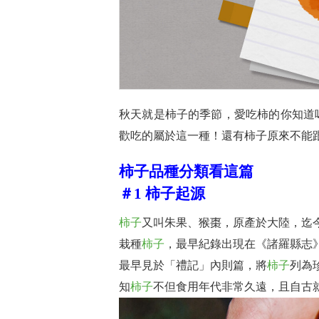
秋天就是柿子的季節，愛吃柿的你知道
歡吃的屬於這一種！還有柿子原來不能
柿子品種分類看這篇
＃1 柿子起源
柿子
又叫朱果、猴棗，原產於大陸，迄
栽種
柿子
，最早紀錄出現在《諸羅縣志
最早見於「禮記」內則篇，將
柿子
列為
知
柿子
不但食用年代非常久遠，且自古