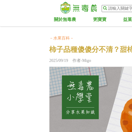
關於無毒農
粥寶寶
益
－水果百科－
柿子品種傻傻分不清？甜
2025/09/19 作者-Migo