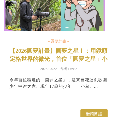
－圓夢計畫－
【2026圓夢計畫】圓夢之星Ⅰ：用鏡頭
定格世界的微光，首位「圓夢之星」小
希的追光之路
2026/05/22 作者-
Lizzie
今年首位獲選的「圓夢之星」，是來自花蓮凱歌園
少年中途之家、現年17歲的少年——小希。...
繼續閱讀