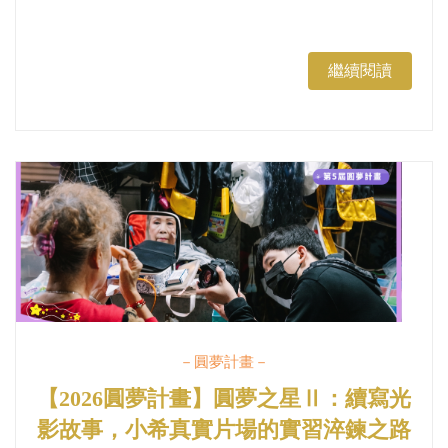
繼續閱讀
－圓夢計畫－
【2026圓夢計畫】圓夢之星Ⅱ：續寫光
影故事，小希真實片場的實習淬鍊之路