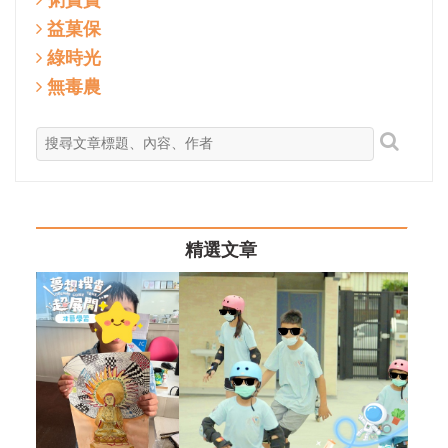
粥寶寶
益菓保
綠時光
無毒農
精選文章