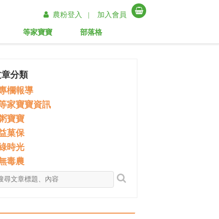
農粉登入 |
加入會員
等家寶寶
部落格
文章分類
專欄報導
等家寶寶資訊
粥寶寶
益菓保
綠時光
無毒農