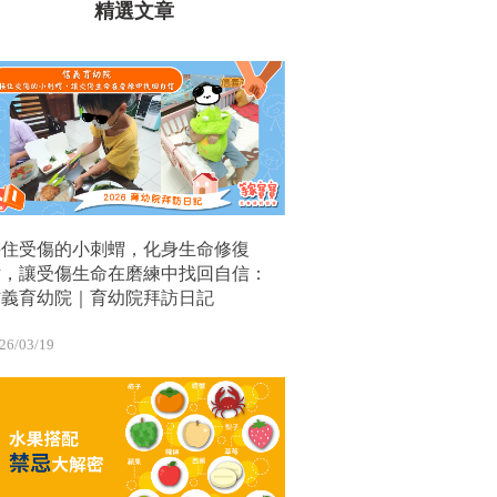
精選文章
接住受傷的小刺蝟，化身生命修復
站，讓受傷生命在磨練中找回自信：
信義育幼院｜育幼院拜訪日記
26/03/19