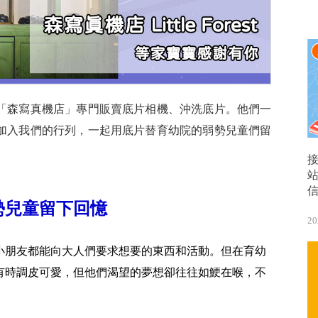
「森寫真機店」專門販賣底片相機、沖洗底片。他們一
加入我們的行列，一起用底片替育幼院的弱勢兒童們留
勢兒童留下回憶
20
小朋友都能向大人們要求想要的東西和活動。但在育幼
有時調皮可愛，但他們渴望的夢想卻往往如鯁在喉，不