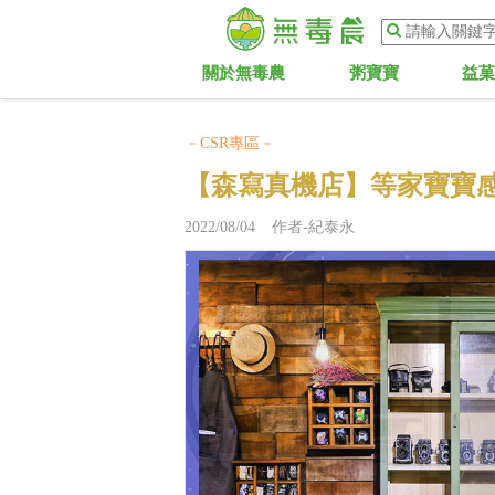
關於無毒農
粥寶寶
益
－CSR專區－
【森寫真機店】等家寶寶感
2022/08/04 作者-紀泰永