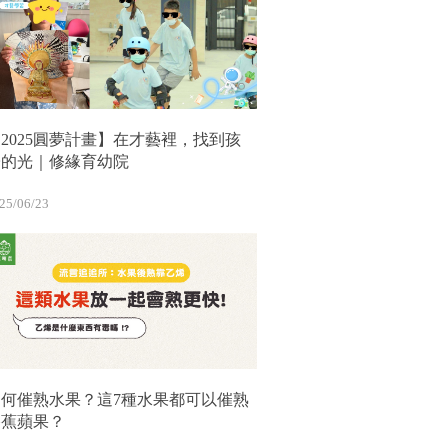
2025圓夢計畫】在才藝裡，找到孩
子的光｜修緣育幼院
25/06/23
如何催熟水果？這7種水果都可以催熟
香蕉蘋果？