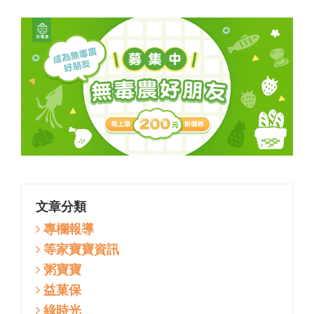
文章分類
專欄報導
等家寶寶資訊
粥寶寶
益菓保
綠時光