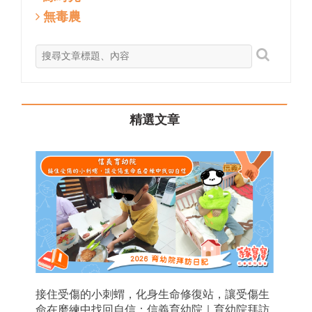
無毒農
精選文章
接住受傷的小刺蝟，化身生命修復站，讓受傷生
命在磨練中找回自信：信義育幼院｜育幼院拜訪