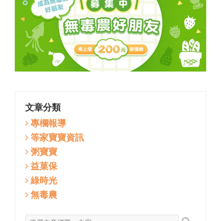
文章分類
專欄報導
等家寶寶資訊
粥寶寶
益菓保
綠時光
無毒農