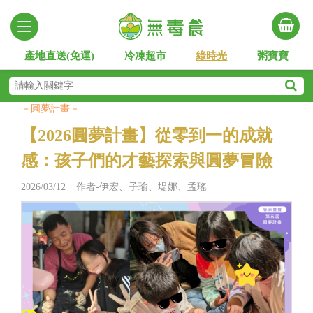
產地直送(免運)
冷凍超市
綠時光
粥寶寶
－圓夢計畫－
【2026圓夢計畫】從零到一的成就
感：孩子們的才藝探索與圓夢冒險
2026/03/12 作者-伊宏、子瑜、堤娜、孟瑤