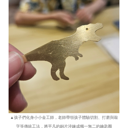
▲孩子們化身小小金工師，老師帶領孩子體驗切割、打磨與敲
字等傳統工法，將平凡的銅片淬鍊成獨一無二的鑰匙圈