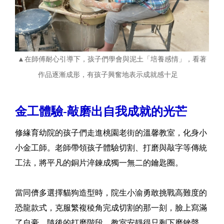
▲在師傅耐心引導下，孩子們學會與泥土「培養感情」，看著
作品逐漸成形，有孩子興奮地表示成就感十足
金工體驗-敲磨出自我成就的光芒
修緣育幼院的孩子們走進桃園老街的溫馨教室，化身小
小金工師。老師帶領孩子體驗切割、打磨與敲字等傳統
工法，將平凡的銅片淬鍊成獨一無二的鑰匙圈。
當同儕多選擇貓狗造型時，院生小渝勇敢挑戰高難度的
恐龍款式，克服繁複稜角完成切割的那一刻，臉上寫滿
了自豪。隨後的打磨階段，教室安靜得只剩下磨銼聲，