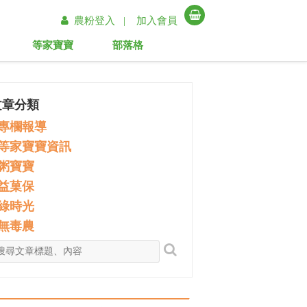
農粉登入 |
加入會員
等家寶寶
部落格
文章分類
專欄報導
等家寶寶資訊
粥寶寶
益菓保
綠時光
無毒農