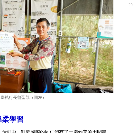
20
國際執行長曾聖凱（圖左）
溫柔學習
」活動中，凱閎國際的同仁們有了一場難忘的田間體