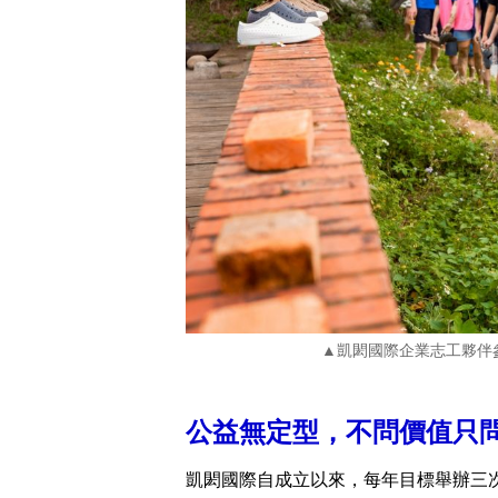
▲凱閎國際企業志工夥伴
公益無定型，不問價值只
凱閎國際自成立以來，每年目標舉辦三