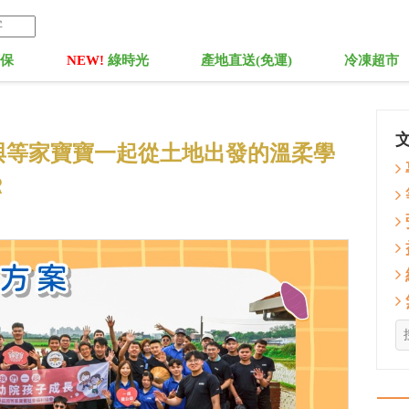
菓保
NEW!
綠時光
產地直送(免運)
冷凍超市
與等家寶寶一起從土地出發的溫柔學
Ｒ