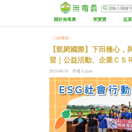
關於無毒農
粥寶寶
益
－CSR專區－
【凱閎國際】下田種心，
習｜公益活動、企業ＣＳ
2025/06/18 作者-Lizzie