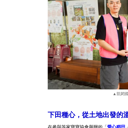
▲凱閎
下田種心，從土地出發的
在參與等家寶寶協會舉辦的「
愛心稻田