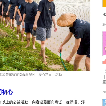
20
參加等家寶寶協會舉辦的「愛心稻田」活動
問初心
20
次以上的公益活動，內容涵蓋面向廣泛，從淨灘、淨