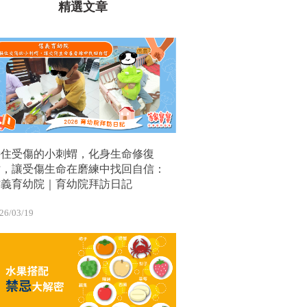
精選文章
接住受傷的小刺蝟，化身生命修復
站，讓受傷生命在磨練中找回自信：
信義育幼院｜育幼院拜訪日記
26/03/19