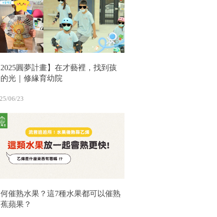
2025圓夢計畫】在才藝裡，找到孩
子的光｜修緣育幼院
25/06/23
如何催熟水果？這7種水果都可以催熟
香蕉蘋果？