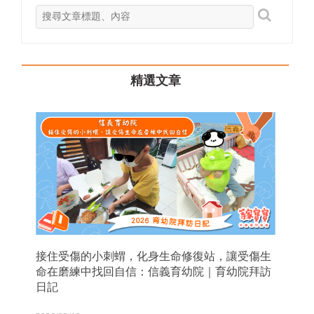
精選文章
接住受傷的小刺蝟，化身生命修復站，讓受傷生
命在磨練中找回自信：信義育幼院｜育幼院拜訪
日記