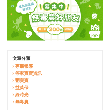
文章分類
專欄報導
等家寶寶資訊
粥寶寶
益菓保
綠時光
無毒農