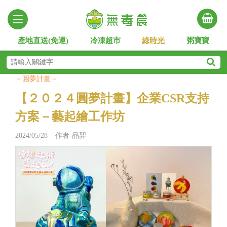
產地直送(免運)
冷凍超市
綠時光
粥寶寶
－圓夢計畫－
【２０２４圓夢計畫】企業CSR支持
方案－藝起繪工作坊
2024/05/28 作者-品羿