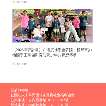
2026/08/06
【2026圓夢計畫】在速度裡學會著陸：極限直排
輪國手王韋傑與育幼院少年的夢想傳承
2026/08/06
關於無毒農
社團法人中華民國等家寶寶社會福利協會
立案字號：台內團字第1070087702號
勸募字號：衛部救字第1151362501號