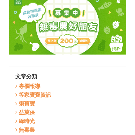
文章分類
專欄報導
等家寶寶資訊
粥寶寶
益菓保
綠時光
無毒農