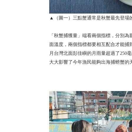
▲（圖一）三點蟹通常是秋蟹最先登場
「秋蟹捕獲量」端看兩個指標，分別為
面溫度，兩個指標都要相互配合才能捕
月台灣北面彭佳嶼的月雨量超過了250毫
大大影響了今年漁民能夠出海捕螃蟹的