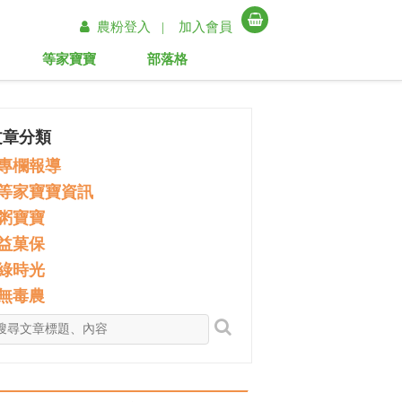
農粉登入 |
加入會員
等家寶寶
部落格
文章分類
專欄報導
等家寶寶資訊
粥寶寶
益菓保
綠時光
無毒農