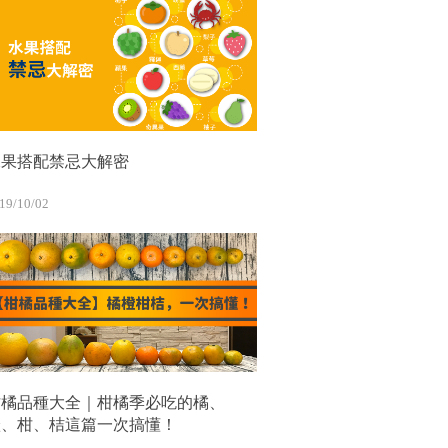
水果搭配禁忌大解密
19/10/02
柑橘品種大全｜柑橘季必吃的橘、
橙、柑、桔這篇一次搞懂！