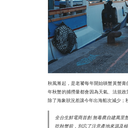
秋風漸起，是老饕每年開始啖蟹黃蟹膏
年秋蟹的捕撈量都會因為天氣、法規政
除了海象狀況差讓今年出海船次減少；
全台生鮮電商首創 無毒農自建萬里
吃秋蟹前，別忘了注意產地來源及檢