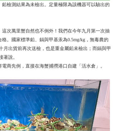
，鉛檢測結果為未檢出。定量極限為該機器可以驗出的
，這次萬里蟹自然也不例外！我們在今年九月第一次抽
。國家標準鉛、鎘與甲基汞為0.5mg/kg，無毒農的
在十月出貨前再次送檢，也是重金屬鉛未檢出；而鎘與甲
峰接著說。
鮮電商先例，直接在海蟹捕撈港口自建「活水倉」。