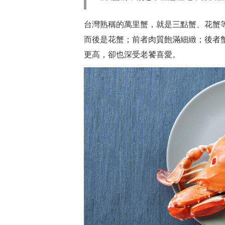
台灣熟稱的萬里蟹，就是三點蟹、花蟹
而後是花蟹；前者肉質飽滿細緻；後者
更高，卻也深受老饕喜愛。