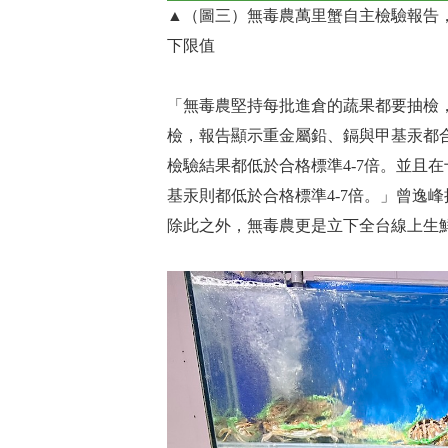
▲（圖三）無毒農萬里蟹自主檢驗報告
下限值
「無毒農堅持每批進倉的蔬果都要抽檢
檢，報告顯示重金屬鉛、鎘與甲基汞都合格
檢驗結果都低於合格標準4-7倍。並且
基汞則都低於合格標準4-7倍。」曾逸
除此之外，無毒農更是立下全台線上生