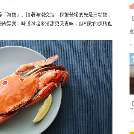
等「海蟹」。隨著海潮交迭，秋蟹登場的先是三點蟹，
蟹肉緊實，味道嚐起來清甜更受青睞，但相對的價格也
20
【
20