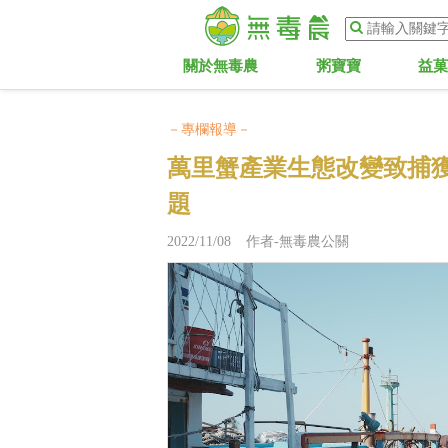
關於無毒農
粥寶寶
益
－專欄報導－
萬里蟹產業生態改變致捕
題
2022/11/08 作者-無毒農公關