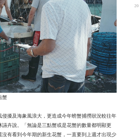
20
點蟹
風侵擾及海象風浪大，更造成今年螃蟹捕撈狀況較往年
林讌卉說。「無論是三點蟹或是花蟹的數量都明顯更
都還沒有看到今年期的新生花蟹，一直要到上週才出現少