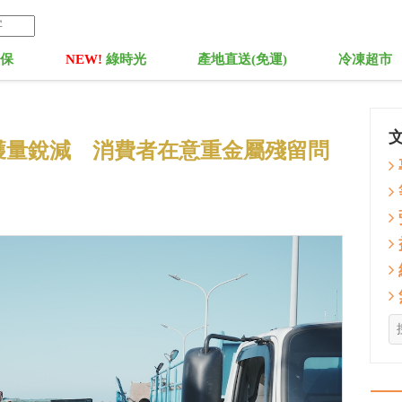
菓保
NEW!
綠時光
產地直送(免運)
冷凍超市
獲量銳減 消費者在意重金屬殘留問