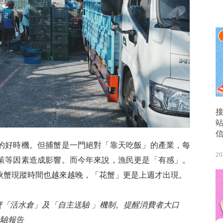
的好時機。但捕蟹是一門絕對「靠天吃飯」的產業，每
20
策等因素造成影響。而今年來說，漁民更是「有感」。
秋蟹現蹤時間也越來越晚，「花蟹」更是上週才出現。
蟹「活水倉」及「自主送驗 」機制。提醒消費者大口
驗報告