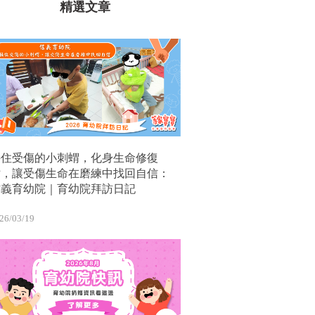
精選文章
接住受傷的小刺蝟，化身生命修復
站，讓受傷生命在磨練中找回自信：
信義育幼院｜育幼院拜訪日記
26/03/19