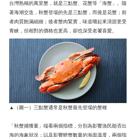
台灣熟稱的萬里蟹，就是三點蟹、花蟹等「海蟹」。隨
著海潮交迭，秋蟹登場的先是三點蟹，而後是花蟹；前
者肉質飽滿細緻；後者蟹肉緊實，味道嚐起來清甜更受
青睞，但相對的價格也更高，卻也深受老饕喜愛。
▲（圖一）三點蟹通常是秋蟹最先登場的蟹種
「秋蟹捕獲量」端看兩個指標，分別為影響漁民能否出
海的海象狀況；以及影響螃蟹數量的海面溫度，兩個指