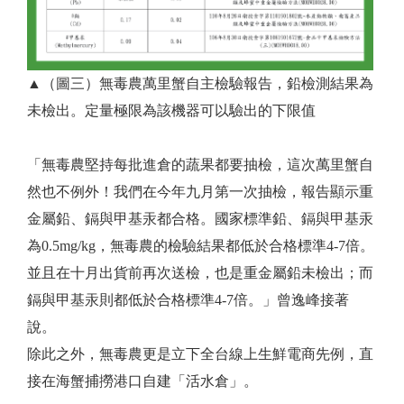
▲（圖三）無毒農萬里蟹自主檢驗報告，鉛檢測結果為
未檢出。定量極限為該機器可以驗出的下限值
「無毒農堅持每批進倉的蔬果都要抽檢，這次萬里蟹自
然也不例外！我們在今年九月第一次抽檢，報告顯示重
金屬鉛、鎘與甲基汞都合格。國家標準鉛、鎘與甲基汞
為0.5mg/kg，無毒農的檢驗結果都低於合格標準4-7倍。
並且在十月出貨前再次送檢，也是重金屬鉛未檢出；而
鎘與甲基汞則都低於合格標準4-7倍。」曾逸峰接著
說。
除此之外，無毒農更是立下全台線上生鮮電商先例，直
接在海蟹捕撈港口自建「活水倉」。