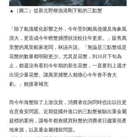
▲（圖二）從新北野柳漁港剛下船的三點蟹
「除了氣溫暖化影響之外，今年受到颱風侵擾及海象風
浪大，更造成今年螃蟹捕撈狀況較往年更差。」販售萬
里蟹的萬里船家老闆，林讌卉說。「無論是三點蟹或是
花蟹的數量都明顯更少。尤其是花蟹，到10月下旬為
止，都還沒有看到今年期的新生花蟹，一直要到上週才
出現少量花蟹。讓萬里捕蟹人都擔心今年會不會大
虧。」她接著補充
而今年海蟹除了上游沒貨，消費者在詢問時也比以往更
在意食安問題。近期從國外進口的三點蟹被驗出重金屬
超標的案例，讓每年都會購買秋蟹的消費者日趨重視產
地來源，以及重金屬殘留問題。