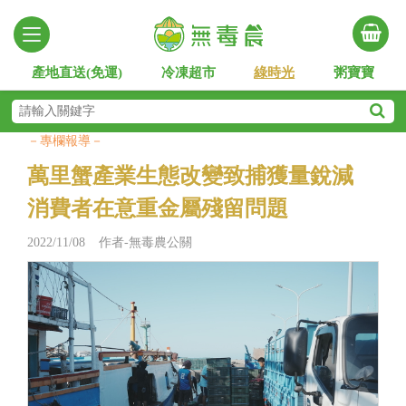
產地直送(免運)
冷凍超市
綠時光
粥寶寶
－專欄報導－
萬里蟹產業生態改變致捕獲量銳減
消費者在意重金屬殘留問題
2022/11/08 作者-無毒農公關