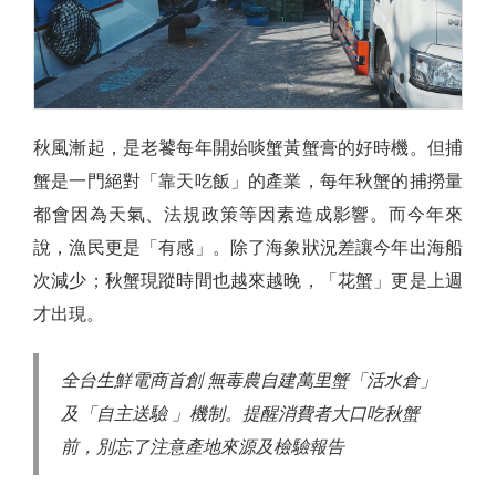
秋風漸起，是老饕每年開始啖蟹黃蟹膏的好時機。但捕
蟹是一門絕對「靠天吃飯」的產業，每年秋蟹的捕撈量
都會因為天氣、法規政策等因素造成影響。而今年來
說，漁民更是「有感」。除了海象狀況差讓今年出海船
次減少；秋蟹現蹤時間也越來越晚，「花蟹」更是上週
才出現。
全台生鮮電商首創 無毒農自建萬里蟹「活水倉」
及「自主送驗 」機制。提醒消費者大口吃秋蟹
前，別忘了注意產地來源及檢驗報告