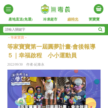
產地直送(免運)
冷凍超市
綠時光
粥寶寶
－等家寶寶－
等家寶寶第一屆圓夢計畫‧會後報導
５｜幸福啟程 小小運動員
2022/09/30 作者-紀泰永