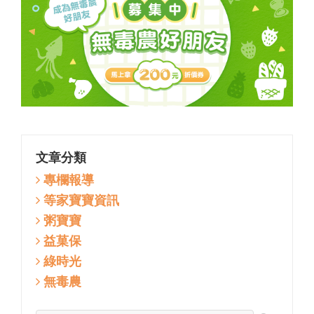
文章分類
專欄報導
等家寶寶資訊
粥寶寶
益菓保
綠時光
無毒農