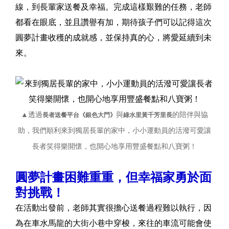
線，到長輩家送餐及幸福。完成這樣艱難的任務，老師
都看在眼底，並且讚譽有加，期待孩子們可以記得這次
圓夢計畫收穫的成就感，並保持真的心，將愛延續到未
來。
▲透過
與
的陪伴與協
長者送餐平台《銀色大門》
綠水里黃千芳里長
助，我們順利來到獨居長輩的家中，小小運動員的活潑可愛讓
長者笑得樂開懷，也開心地享用豐盛餐點和八寶粥！
圓夢計畫困難重重，但幸福家勇於面
對挑戰！
在活動出發前，老師其實很擔心送餐過程難以執行，因
為在車水馬龍的大街小巷中穿梭，來往的車流可能會使