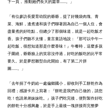
下一頁， 推動她們長大的篇章......。」
「有位參訪長愛育幼院的爺爺，提了好幾袋肉塊、青
菜、海鮮，邊煮邊和孩子們聊著因為自己一個人住，會
盡量煮的好吃點，但總少了那個味道，就是一起吃飯才
香。孩子們聽不太懂，童言童語地說：『那可以中午一
起吃飯，很想知道那是什麼香味！』午餐時，這麼多孩
子圍繞，爺爺臉上的笑容沒停過，好吃的飯吃的比平常
要久。於是夢想雛型自此開始，有了第二片拼
圖......。」
「去年捐了牛奶給一處偏鄉國小，卻收到手工餅乾作為
回禮；感謝卡片上寫著：『餅乾是我們自己做的，請您
吃！也請弟弟妹妹吃。』孩子們吃完後，便對製作好吃
的餅乾十分感興趣，於是手上最後一塊拼接而完整夢