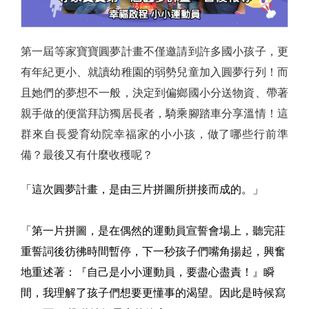
第一屆等家寶寶圓夢計畫不僅邀請到許多國小孩子，更
有年紀更小、就讀幼稚園的弱勢兒童加入圓夢行列！而
且她們的夢想不一般，決定到偏鄉國小分送物資、帶著
親手做的便當拜訪獨居長者，騎乘腳踏車分享溫情！這
群來自長愛育幼院幸福家的小小孩，做了哪些行前準
備？最後又有什麼收穫呢？
「這次圓夢計畫，是由三片拼圖所拼接而成的。」
「第一片拼圖，是在偶然的運動員宣誓會場上，聽完莊
重誓詞後彷彿時間暫停，下一秒孩子們嘴角揚起，興奮
地重述著：『自己是小小運動員，要盡心盡責！』瞬
間，我理解了孩子們想要更懂事的渴望。因此是時候寫