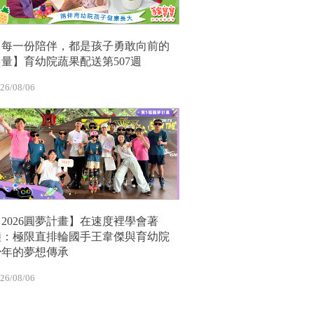
【每一份陪伴，都是孩子勇敢向前的
力量】育幼院蔬果配送第507週
26/08/06
【2026圓夢計畫】在速度裡學會著
陸：極限直排輪國手王韋傑與育幼院
少年的夢想傳承
26/08/06