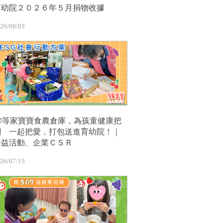
育幼院２０２６年５月捐物收據
26/08/03
📦等家寶寶食農倉庫，為孩童健康把
關 一起把愛，打包送進育幼院！｜
公益活動、企業ＣＳＲ
26/07/15