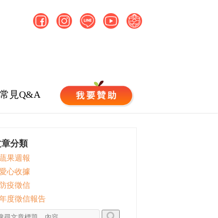
常見Q&A
文章分類
 蔬果週報
 愛心收據
 防疫徵信
 年度徵信報告