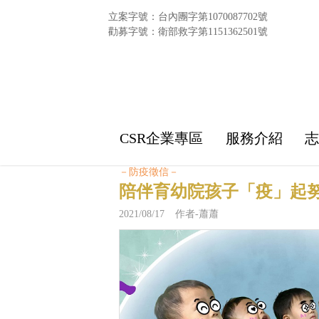
立案字號：台內團字第1070087702號
勸募字號：衛部救字第1151362501號
CSR企業專區
服務介紹
－防疫徵信－
陪伴育幼院孩子「疫」起
2021/08/17 作者-蕭蕭