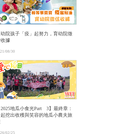
育幼院孩子「疫」起努力，育幼院徵
信收據
21/08/30
2025地瓜小食光Part 3】最終章：
一起挖出收穫與笑容的地瓜小農夫旅
程
26/02/25