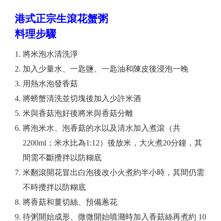
港式正宗生滾花蟹粥
料理步驟
將米泡水清洗淨
加入少量水、一匙鹽、一匙油和陳皮後浸泡一晚
用熱水泡發香菇
將螃蟹清洗並切塊後加入少許米酒
米與香菇泡好後將米與香菇分離
將泡米水、泡香菇的水以及清水加入煮滾（共
2200ml；米水比為1:12）後放米，大火煮20分鐘，其
間需不斷攪拌以防糊底
米翻滾開花冒出白泡後改小火煮約半小時，其間仍需
不時攪拌以防糊底
將香菇和薑切絲、預備蔥花
待粥開始成形、微微開始噴濺時加入香菇絲再煮約 10