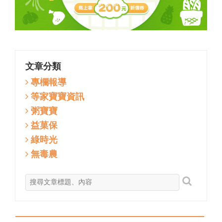
文章分類
專欄報導
等家寶寶資訊
粥寶寶
益菓保
綠時光
無毒農