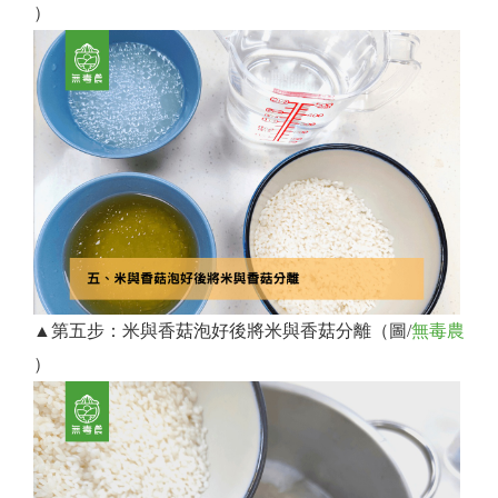
）
▲第五步：米與香菇泡好後將米與香菇分離（圖/
無毒農
）