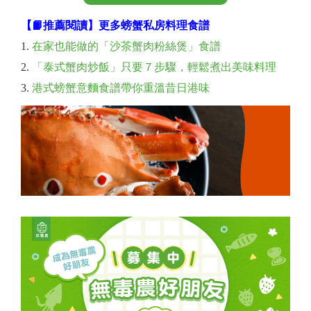
【📙推薦閱讀】更多螃蟹私房料理食譜
在家也能做的「沙茶蟹肉粉絲煲」食譜
「泰式蟹肉炒飯」只要７步驟，輕鬆煮出美味料理
港式螃蟹意麵食譜帶你重溫昔日港味