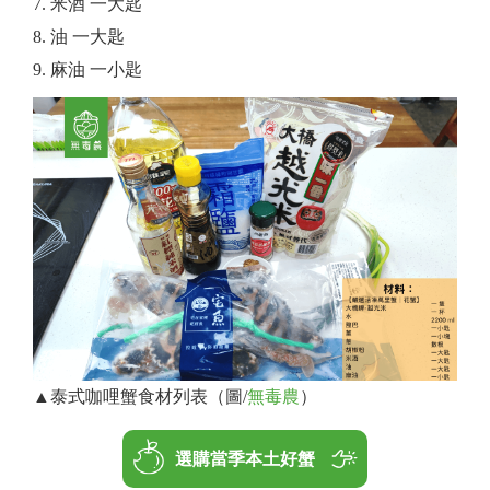
米酒 一大匙
油 一大匙
麻油 一小匙
▲泰式咖哩蟹食材列表（圖/
無毒農
）