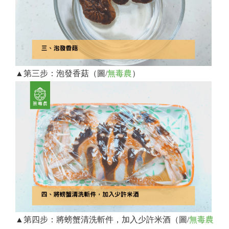
▲第三步：泡發香菇（圖/
無毒農
）
▲第四步：將螃蟹清洗斬件，加入少許米酒（圖/
無毒農