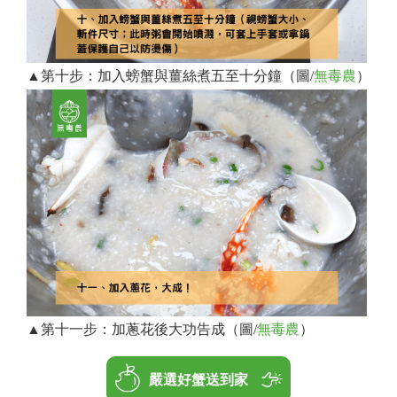
▲第十步：加入螃蟹與薑絲煮五至十分鐘（圖/
無毒農
）
▲第十一步：加蔥花後大功告成（圖/
無毒農
）