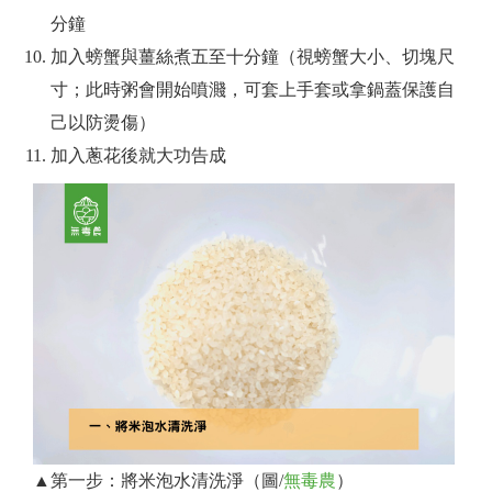
分鐘
加入螃蟹與薑絲煮五至十分鐘（視螃蟹大小、切塊尺
寸；此時粥會開始噴濺，可套上手套或拿鍋蓋保護自
己以防燙傷）
加入蔥花後就大功告成
▲第一步：將米泡水清洗淨（圖/
無毒農
）