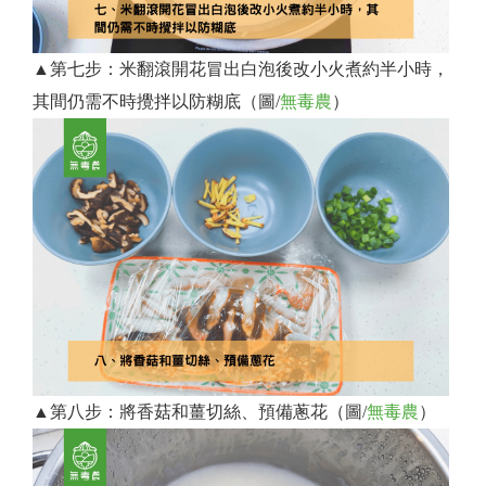
▲第七步：米翻滾開花冒出白泡後改小火煮約半小時，
其間仍需不時攪拌以防糊底（圖/
無毒農
）
▲第八步：將香菇和薑切絲、預備蔥花（圖/
無毒農
）​​​​​​​