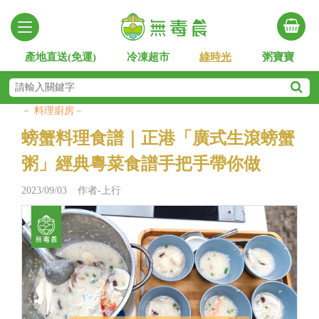
產地直送(免運)
冷凍超市
綠時光
粥寶寶
－ 料理廚房－
螃蟹料理食譜｜正港「廣式生滾螃蟹
粥」經典粵菜食譜手把手帶你做
2023/09/03 作者-上行