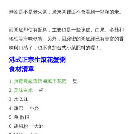
無論是不是老火粥，廣東粥裡面不會看到一顆顆的米。
而粥底即使有配料，主要也是一些陳皮、白果、冬菇和
瑤柱等海味乾貨。另外，因綿密的粥底經已有豐富的香
味與口感了，也不會加台式小菜配料的喔！。
港式正宗生滾花蟹粥
食材清單
無毒農嚴選活凍萬里花蟹
一隻
美味白米
一杯
水 2.2L
鹽巴 一小匙
蔥 數根
胡椒粉 一大匙