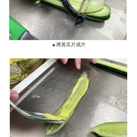
▲將黃瓜片成片