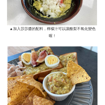
▲加入莎莎醬的配料，檸檬汁可以讓酪梨不氧化變色
喔！