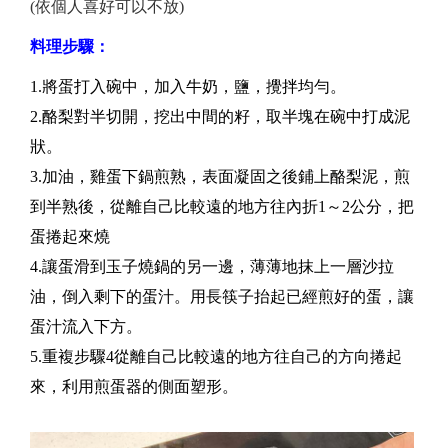
(依個人喜好可以不放)
料理步驟：
1.將蛋打入碗中，加入牛奶，鹽，攪拌均勻。
2.酪梨對半切開，挖出中間的籽，取半塊在碗中打成泥
狀。
3.加油，雞蛋下鍋煎熟，表面凝固之後鋪上酪梨泥，煎
到半熟後，從離自己比較遠的地方往內折1～2公分，把
蛋捲起來燒
4.讓蛋滑到玉子燒鍋的另一邊，薄薄地抹上一層沙拉
油，倒入剩下的蛋汁。用長筷子抬起已經煎好的蛋，讓
蛋汁流入下方。
5.重複步驟4從離自己比較遠的地方往自己的方向捲起
來，利用煎蛋器的側面塑形。