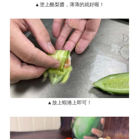
▲塗上酪梨醬，薄薄的就好喔！
▲放上蝦捲上即可！