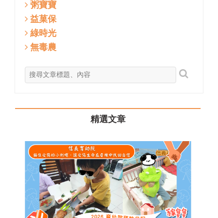
粥寶寶
益菓保
綠時光
無毒農
精選文章