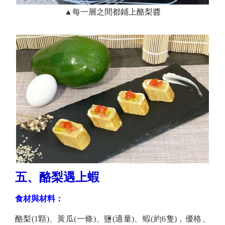
▲每一層之間都鋪上酪梨醬
五、酪梨遇上蝦
食材與材料：
酪梨(1顆)、黃瓜(一條)、鹽(適量)、蝦(約6隻)，優格​、