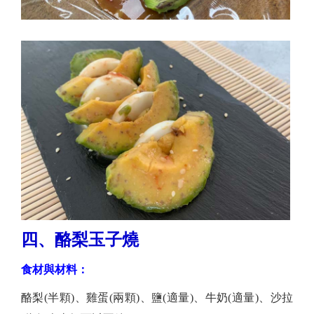
四、酪梨玉子燒
食材與材料：
酪梨(半顆)、雞蛋(兩顆)、鹽(適量)、牛奶(適量)、沙拉