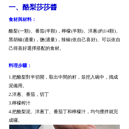
一、酪梨莎莎醬
食材與材料：
酪梨(一顆)、番茄(半顆)，檸檬(半顆)、洋蔥(約1/4顆)、
黑胡椒(適量)，鹽(適量)，辣椒(依自己喜好)、可以依自
己得喜好選擇搭配的食材。
料理步驟：
1.把酪梨對半切開，取出中間的籽，並挖入碗中，搗成
泥備用。
2.洋蔥、番茄，切丁
3.檸檬榨汁
4.把酪梨泥、洋蔥丁、番茄丁和檸檬汁，均勻攪拌就完
成囉。