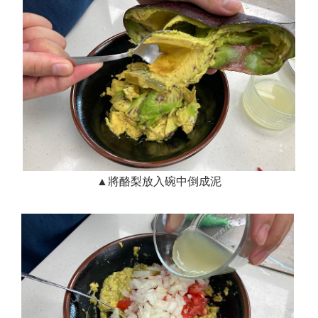
▲將酪梨放入碗中倒成泥