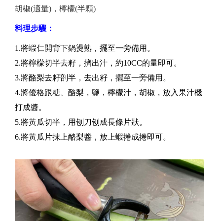
胡椒(適量)，檸檬(半顆)
料理步驟：
1.將蝦仁開背下鍋燙熟，擺至一旁備用。
2.將檸檬切半去籽，擠出汁，約10CC的量即可。
3.將酪梨去籽剖半，去出籽，擺至一旁備用。
4.將優格跟糖、酪梨，鹽，檸檬汁，胡椒，放入果汁機
打成醬。
5.將黃瓜切半，用刨刀刨成長條片狀。
6.將黃瓜片抹上酪梨醬，放上蝦捲成捲即可。