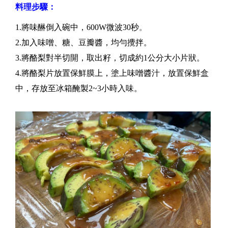
料理步驟：
1.將味醂倒入碗中，600W微波30秒
。
2.加入味噌、糖、豆瓣醬，均勻攪拌。
3.將酪梨對半切開，取出籽，切成約1公分大小片狀。
4.將酪梨片放置保鮮膜上，塗上味噌醬汁，放置保鮮盒
中，存放至冰箱醃製2~3小時入味。