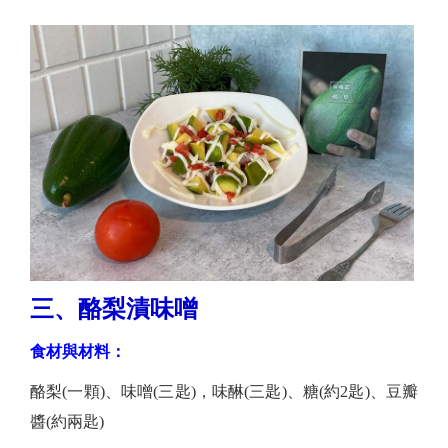
三、酪梨漬味噌
食材與材料：
酪梨(一顆)、味噌(三匙)，味醂(三匙)、糖(約2匙)、豆瓣
醬(約兩匙)