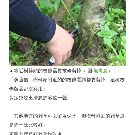
▲靠近樹幹頭的枝條需要被修剪掉（ 圖/
無毒農
）
「像這個，樹幹頭附近的的枝條看到都要剪掉，這種枝
條留著都沒有用」
剪定鋏發出清脆的喀擦一聲。
「其他地方的雜草可以留著保水，但樹幹附近的雜草還
是除一除比較好」
志龍哥埋首在雜草堆說著。