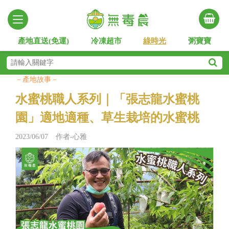
產地直送(免運)
冷凍超市
綠時光
粥寶寶
－產地故事－
水蜜桃職人系列｜「張志龍水蜜桃
園」適地適種、草生栽培的水蜜桃
2023/06/07 作者-心雅