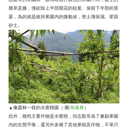
雜草及膝，僅砍除上半部開花的枝葉、保留下半部的莖
葉，為的就是維持果園內的微氣候，替土壤保濕、鞏固
砂土。
▲像叢林一樣的水蜜桃園（ 圖/
無毒農
）
此外，雖然主要作物是水蜜桃，但志龍哥為了兼顧果園
內的生態平衡，還另外多種了其他果樹及作物，不單只