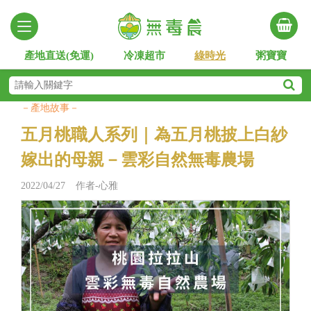
產地直送(免運)
冷凍超市
綠時光
粥寶寶
－產地故事－
五月桃職人系列｜為五月桃披上白紗
嫁出的母親－雲彩自然無毒農場
2022/04/27 作者-心雅