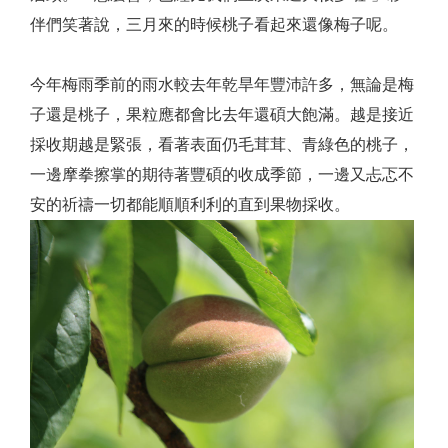
伴們笑著說，三月來的時候桃子看起來還像梅子呢。
今年梅雨季前的雨水較去年乾旱年豐沛許多，無論是梅
子還是桃子，果粒應都會比去年還碩大飽滿。越是接近
採收期越是緊張，看著表面仍毛茸茸、青綠色的桃子，
一邊摩拳擦掌的期待著豐碩的收成季節，一邊又忐忑不
安的祈禱一切都能順順利利的直到果物採收。