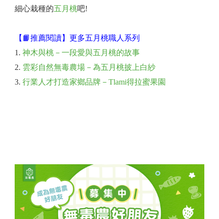
細心栽種的
五月桃
吧!
【📙推薦閱讀】更多五月桃職人系列
神木與桃－一段愛與五月桃的故事
雲彩自然無毒農場－為五月桃披上白紗
行業人才打造家鄉品牌－Tlami得拉蜜果園
點我購買五月桃