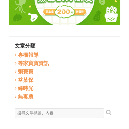
文章分類
專欄報導
等家寶寶資訊
粥寶寶
益菓保
綠時光
無毒農