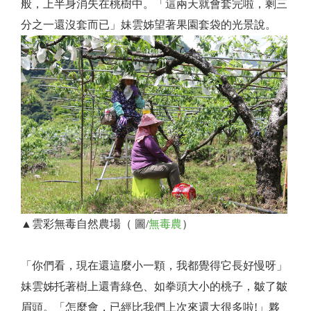
般，上半身消失在桃樹中。「這兩天就會套完啦，剩三
分之一還沒套而已」妹雲姊望著果園套袋的光景說。
▲雲彩無毒自然農場（ 圖/
無毒農
）
「你們看，現在還這麼小一顆，我都覺得它長好慢呀」
妹雲姊托著樹上還青綠色、如拳頭大小的桃子，皺了皺
眉頭。「怎麼會，已經比我們上次來還大很多啦!」夥