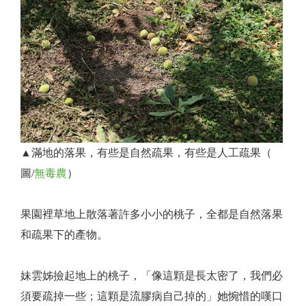
▲滿地的落果，有些是自然疏果，有些是人工疏果（
圖/
無毒農
）
果園裡草地上散落著許多小小的桃子，全都是自然落果
和疏果下的產物。
妹雲姊撿起地上的桃子，「像這顆是長太密了，我們必
須要疏掉一些；這顆是流膠病自己掉的」她惋惜的嘆口