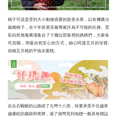
桃子可說是受到大小動物喜愛的甜美水果，以有機農法
栽種桃子，在十年前甚至被專家評為不可能的任務。雲
彩自然無毒農場集合了十幾位部落裡的媽媽們，大家各
司其職，用最自然安心的方式，細心呵護五月的珍寶-
俗稱五月桃的平地水蜜桃。
在尖石蜿蜒的山路繞了九彎十八拐，快要承受不住越來
越暈眩的腦袋和胃脾，過了個彎見到地標一般具有標誌