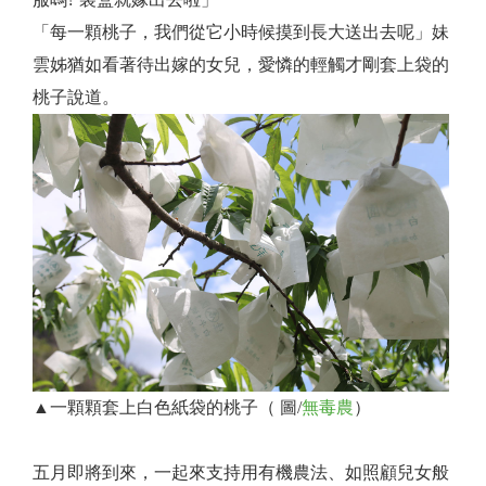
「每一顆桃子，我們從它小時候摸到長大送出去呢」妹
雲姊猶如看著待出嫁的女兒，愛憐的輕觸才剛套上袋的
桃子說道。
▲一顆顆套上白色紙袋的桃子（ 圖/
無毒農
）
五月即將到來，一起來支持用有機農法、如照顧兒女般