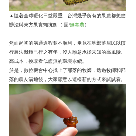
▲隨著全球暖化日益嚴重，台灣幾乎所有的果農都想盡
辦法與東方果實蠅抗衡（ 圖/
無毒農
）
​然而起初的溝通過程並不順利，畢竟在地部落居民以慣
行農法栽種已行之有年，沒人願意承擔未知的高風險、
高成本，換取看似虛無的環境永續。
於是，數位機會中心找上了部落的牧師，透過牧師和部
落的農友溝通後，大家願意以這樣新的方式來試試看。