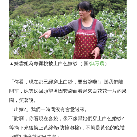
▲妹雲姐為每顆桃披上白色嫁紗（ 圖/
無毒農
）
「你看，現在都已經穿上白紗，要出嫁啦!」送我們離
開前，妹雲姊回頭望著因套袋而看起來白花花一片的果
園，笑著說。
「出嫁?」我們一時間沒有會意過來。
「對啊，你看現在套袋，像不像幫她們穿上白色婚紗?
等摘下來後換上黃綿條(防撞泡棉)，不就是黃色的晚禮
服嗎? 裝盒就嫁出去啦」