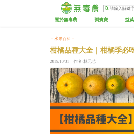
關於無毒農
粥寶寶
益
－水果百科－
柑橘品種大全｜柑橘季必
2019/10/31 作者-林元芯