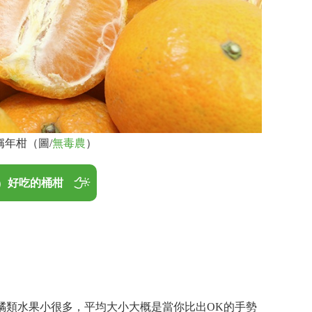
年柑（圖/
無毒農
）
好吃的桶柑
橘類水果小很多，平均大小大概是當你比出OK的手勢