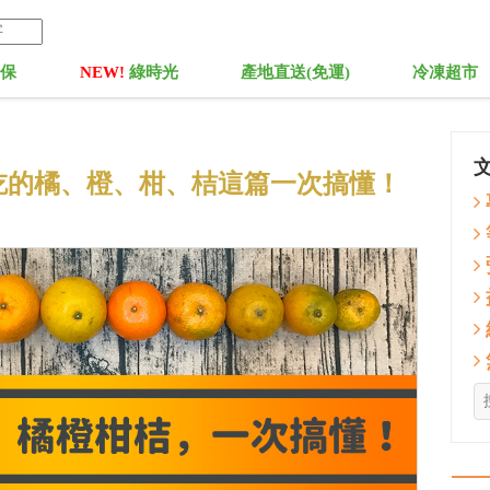
菓保
NEW!
綠時光
產地直送(免運)
冷凍超市
吃的橘、橙、柑、桔這篇一次搞懂！