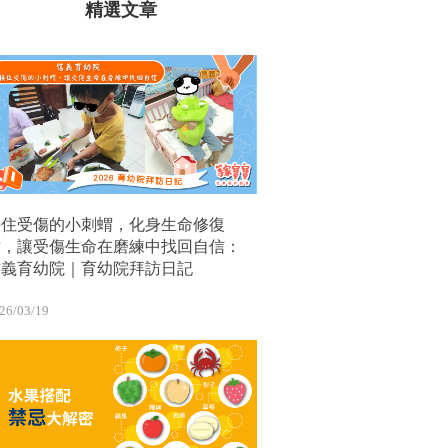
精選文章
接住受傷的小刺蝟，化身生命修復
站，讓受傷生命在磨練中找回自信：
信義育幼院｜育幼院拜訪日記
26/03/19