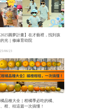
2025圓夢計畫】在才藝裡，找到孩
子的光｜修緣育幼院
25/06/23
柑橘品種大全｜柑橘季必吃的橘、
橙、柑、桔這篇一次搞懂！