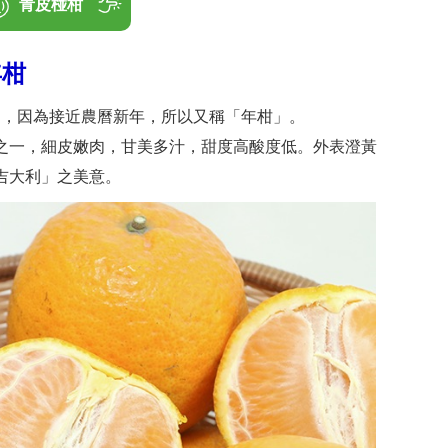
青皮椪柑
年柑
旬，因為接近農曆新年，所以又稱「年柑」。
之一，細皮嫩肉，甘美多汁，甜度高酸度低。外表澄黃
吉大利」之美意。