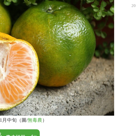
20
1月中旬（圖/
無毒農
）