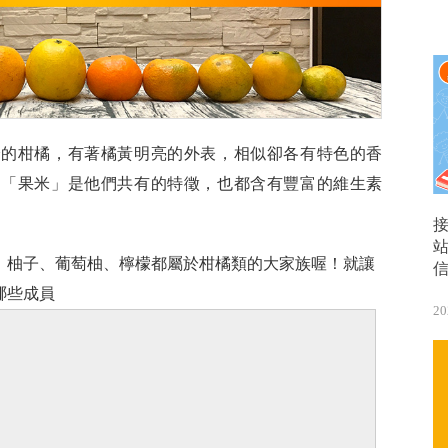
分的柑橘，有著橘黃明亮的外表，相似卻各有特色的香
，「果米」是他們共有的特徵，也都含有豐富的維生素
、柚子、葡萄柚、檸檬都屬於柑橘類的大家族喔！就讓
哪些成員
20