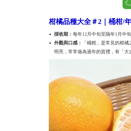
柑橘品種大全＃2｜
桶柑/
採收期：
每年12月中旬至隔年1月中
外觀與口感：
「桶柑」是常見的柑橘
明亮，常常做為過年的賀禮，有「大