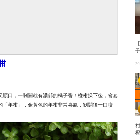
【
柑
20
又順口，一剝開就有濃郁的橘子香！椪柑採下後，會套
的「年柑」，金黃色的年柑非常喜氣，剝開後一口咬