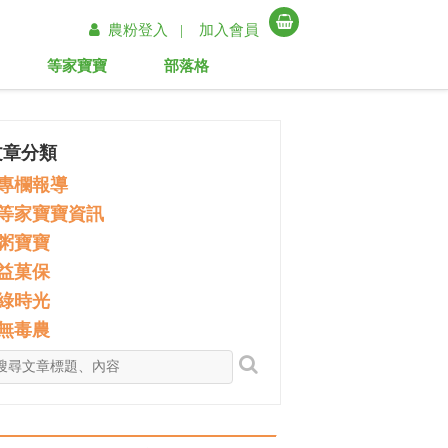
農粉登入 |
加入會員
等家寶寶
部落格
文章分類
專欄報導
等家寶寶資訊
粥寶寶
益菓保
綠時光
無毒農