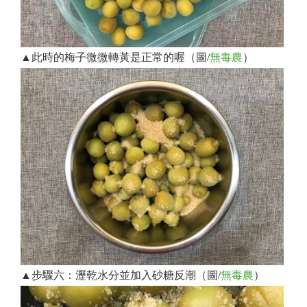
▲此時的梅子微微轉黃是正常的喔（圖/
無毒農
）
▲步驟六：瀝乾水分並加入砂糖反潮（圖/
無毒農
）