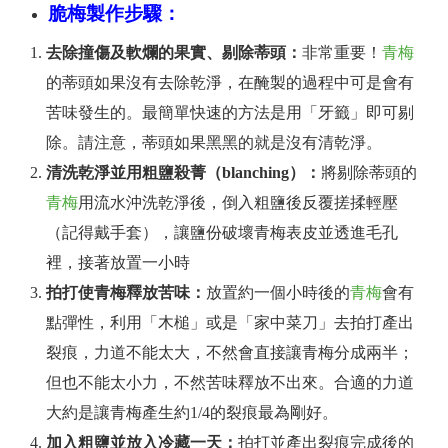
脆梅製作步驟：
去除撞傷及軟爛的果實、剔除蒂頭：
非常重要！
青梅
的蒂頭如果沒有去除乾淨，在醃製的過程中可是會有
苦味發生的。最簡單快速的方法是用「牙籤」即可剔
除。請注意，蒂頭如果黑黑的就是沒有清乾淨。
清洗乾淨並用粗鹽殺菁（blanching）：
將剔除蒂頭的
青梅
用流水沖洗乾淨後，倒入粗鹽後反覆搓揉輕壓
（記得戴手套），讓鹽份破壞青梅表皮並透進毛孔
裡，接著放置一小時
拍打使青梅釋放苦味：
放置約一個小時後的
青梅
會有
點彈性，利用「木槌」或是「家中菜刀」去拍打產出
裂痕，力道不能太大，不然會直接讓青梅分成兩半；
但也不能太小力，不然苦味釋放不出來。合適的力道
大約是讓青梅產生約1/4的裂痕最為剛好。
加入粗鹽並放入冷藏一天：
拍打並產出裂痕完成後的