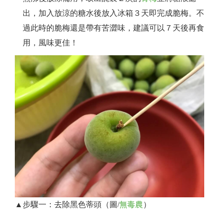
出，加入放涼的糖水後放入冰箱３天即完成脆梅。不
過此時的脆梅還是帶有苦澀味，建議可以７天後再食
用，風味更佳！
▲步驟一：去除黑色蒂頭（圖/
無毒農
）