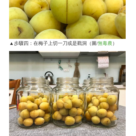
▲步驟四：​在梅子上切一刀或是戳洞（圖/
無毒農
）