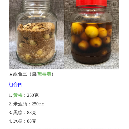
▲組合三（圖/
無毒農
）
組合四
黃梅
：250克
米酒頭：250c.c
黑糖：88克
冰糖：88克