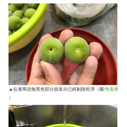
▲右邊蒂頭無黑色部分就表示已經剔除乾淨（圖/
無毒農
）