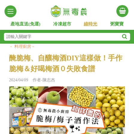
產地直送(免運)
冷凍超市
綠時光
粥寶寶
－ 料理廚房－
醃脆梅、自釀梅酒DIY這樣做！手作
脆梅＆好喝梅酒０失敗食譜
2024/04/09 作者-陳志杰