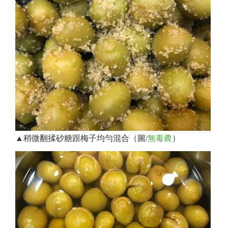
▲稍微翻揉砂糖跟梅子均勻混合（圖/
無毒農
）