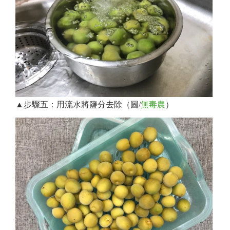
▲步驟五：用流水將鹽分去除（圖/
無毒農
）