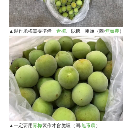
▲製作脆梅需要準備：
青梅
、砂糖、粗鹽（圖/
無毒農
）
▲一定要用
青梅
製作才會脆喔（圖/
無毒農
）