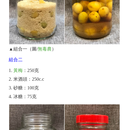
▲組合一（圖/
無毒農
）
組合二
黃梅
：250克
米酒頭：250c.c
砂糖：100克
冰糖：75克