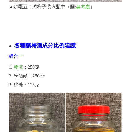
▲步驟五：將梅子裝入瓶中（圖/
無毒農
）
買好梅釀好酒
各種釀梅酒成分比例建議
組合一
黃梅
：250克
米酒頭：250c.c
砂糖：175克