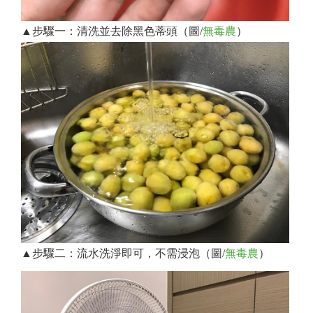
▲步驟一：清洗並去除黑色蒂頭（圖/
無毒農
）
▲步驟二：流水洗淨即可，不需浸泡（圖/
無毒農
）