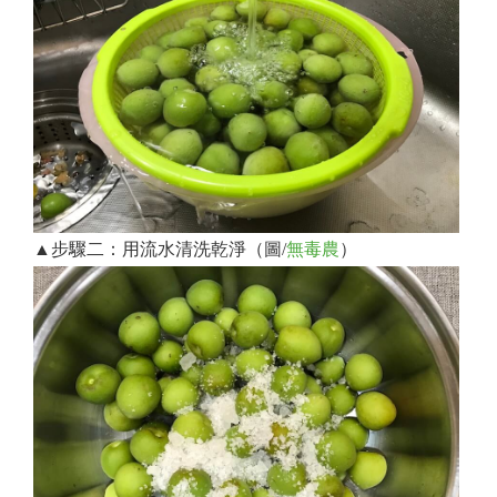
▲步驟二：用流水清洗乾淨（圖/
無毒農
）