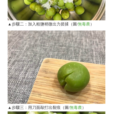
▲步驟二：加入粗鹽稍微出力搓揉（圖/
無毒農
）
▲步驟三：用刀面敲打出裂痕（圖/
無毒農
）