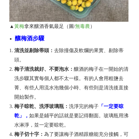
▲
黃梅
拿來釀酒香氣最足（圖/
無毒農
）
釀梅酒步驟
清洗並剔除蒂頭：
去除撞傷及軟爛的果實、剔除蒂
頭。
梅子清洗就好、不要泡水：
釀酒的梅子在一開始的清
洗步驟其實每個人都不太一樣。有的人會用粗鹽去
菁、有些人用流水泡幾個小時、有些則是清洗後直接
開始製作。
梅子晾乾、洗淨玻璃瓶：
洗淨完的梅子
「一定要晾
乾」，
如果是鋪平的話就是要記得翻面。玻璃瓶用沸
水淋淨，並一定要晾乾。
梅子切十字：
為了要讓梅子酒精跟糖能充分接觸，可