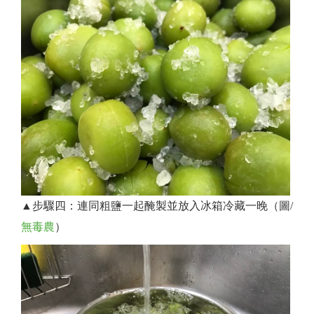
▲步驟四：連同粗鹽一起醃製並放入冰箱冷藏一晚（圖/
無毒農
）