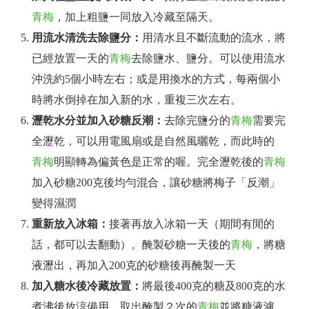
青梅
，加上粗鹽一同放入冷藏至隔天。
用流水清洗去除鹽分：
用清水且不斷流動的流水，將
已經放置一天的
青梅
去除鹽水、鹽分。可以使用流水
沖洗約5個小時左右；或是用換水的方式，每兩個小
時將水倒掉在加入新的水，重複三次左右。
瀝乾水分並加入砂糖反潮：
去除完鹽分的
青梅
需要完
全瀝乾，可以用電風扇或是自然風曬乾，而此時的
青梅
明顯轉為偏黃色是正常的喔。完全瀝乾後的
青梅
加入砂糖200克後均勻混合，讓砂糖將梅子「反潮」
變得濕潤
重新放入冰箱：
接著再放入冰箱一天（期間有閒的
話，都可以去翻動）。醃製砂糖一天後的
青梅
，將糖
液瀝出，再加入200克的砂糖後再醃製一天
加入糖水後冷藏放置：
將最後400克的糖及800克的水
煮沸後放涼備用，取出醃製２次的
青梅
並將糖液濾