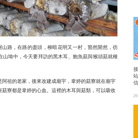
著蜿蜒山路，在路的盡頭，柳暗花明又一村，豁然開然，彷
在山坳中，今天要拜訪的黑木耳、鮑魚菇與猴頭菇就種
是阿祖的老家，後來改建成廟宇，韋婷的菇寮就在廟宇
座菇寮都是韋婷的心血。這裡的木耳與菇類，可以吸收
20