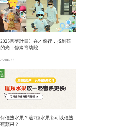
2025圓夢計畫】在才藝裡，找到孩
子的光｜修緣育幼院
25/06/23
如何催熟水果？這7種水果都可以催熟
香蕉蘋果？