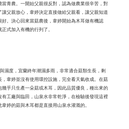
蘭當青農。一開始父親很反對，認為做農業很辛苦，對
了讓父親放心，韋婷決定直接做給父親看，讓父親知道
很好。決心回來當菇農後，韋婷開始為木耳做有機認
就正式加入有機的行列了。
與濕度，宜蘭終年潮濕多雨，非常適合菇類生長，剩
長，韋婷並沒有使用環控設施，完全看天氣收成。在菇
包幾乎只生產一朵菇或木耳，因此品質優良，種出來的
沒有工廠與臨田，山泉水非常乾淨，在檢驗後發現這裡
此韋婷的菇與木耳都是直接用山泉水灌溉的。