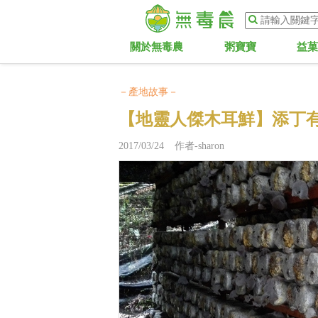
關於無毒農
粥寶寶
益
－產地故事－
【地靈人傑木耳鮮】添丁
2017/03/24 作者-sharon