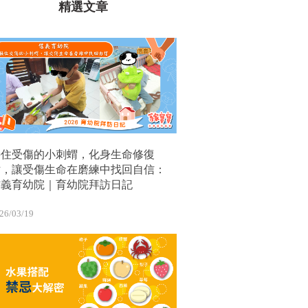
精選文章
接住受傷的小刺蝟，化身生命修復
站，讓受傷生命在磨練中找回自信：
信義育幼院｜育幼院拜訪日記
26/03/19