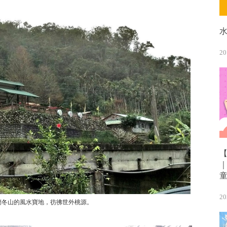
20
20
蘭冬山的風水寶地，彷彿世外桃源。