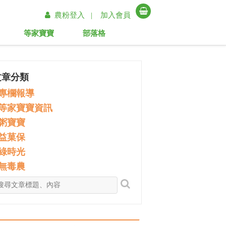
農粉登入 |
加入會員
等家寶寶
部落格
文章分類
專欄報導
等家寶寶資訊
粥寶寶
益菓保
綠時光
無毒農