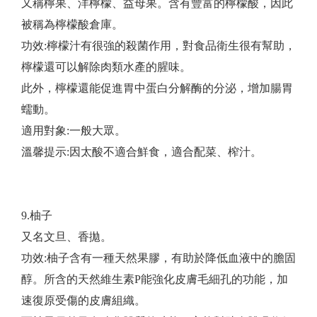
又稱檸果、洋檸檬、益母果。含有豐富的檸檬酸，因此
被稱為檸檬酸倉庫。
功效:檸檬汁有很強的殺菌作用，對食品衛生很有幫助，
檸檬還可以解除肉類水產的腥味。
此外，檸檬還能促進胃中蛋白分解酶的分泌，增加腸胃
蠕動。
適用對象:一般大眾。
​溫馨提示:因太酸不適合鮮食，適合配菜、榨汁。
9.柚子
又名文旦、香拋。
功效:柚子含有一種天然果膠，有助於降低血液中的膽固
醇。所含的天然維生素P能強化皮膚毛細孔的功能，加
速復原受傷的皮膚組織。