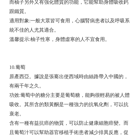
而柚子另外又有強化體質的功能，它能幫助身體吸收鈣
跟鐵質。
適用對象:一般大眾皆可食用，心腦腎病患者以及呼吸系
統不佳的人尤其適合。
​溫馨提示:柚子性寒，身體虛寒的人不宜食用。
10.葡萄
原產西亞。據說是張騫出使西域時由絲路帶入中國的，
有兩千年之久。
功效:葡萄中的糖分主要是葡萄糖，能夠很輕易的被人體
吸收。其所含的類黃酮是一種強力的抗氧化劑，可以抗
衰老。
含有一種有益抗癌的物質，可以防止健康細胞癌變。而
且葡萄汁可以幫助器官移植手術患者減少排異反應，促