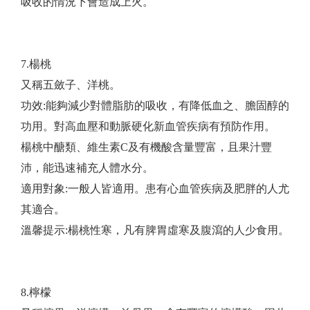
吸收的情況下會造成上火。
7.楊桃
又稱五斂子、洋桃。
功效:能夠減少對體脂肪的吸收，有降低血之、膽固醇的
功用。對高血壓和動脈硬化新血管疾病有預防作用。
楊桃中醣類、維生素C及有機酸含量豐富，且果汁豐
沛，能迅速補充人體水分。
適用對象:一般人皆適用。患有心血管疾病及肥胖的人尤
其適合。
​溫馨提示:楊桃性寒，凡有脾胃虛寒及腹瀉的人少食用。
8.檸檬