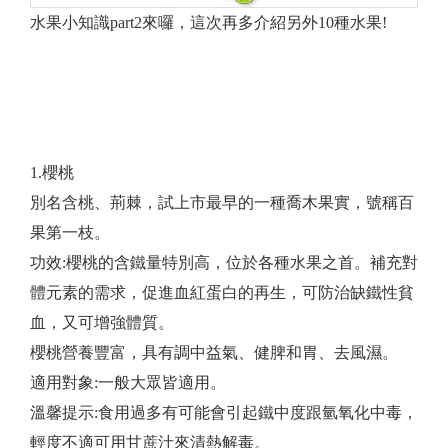
水果小知識part2來囉，這次再多介紹另外10種水果!
1.櫻桃
別名含桃、荊棘，試上市最早的一種喬木果實，號稱百
果第一枝。
功效:櫻桃的含鐵量特別高，位於各種水果之首。補充對
體元素的需求，促進血紅蛋白的再生，可防治缺鐵性貧
血，又可增強體質。
櫻桃營養豐富，具有調中益氣、健脾和胃、去風濕。
適用對象:一般大眾皆適用。
溫馨提示:食用過多有可能會引起鐵中度跟氫氧化中毒，
輕度不適可用甘蔗汁來清熱解毒。