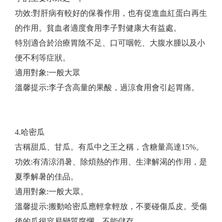
功效:對肝病有較好的保養作用，也有促進血紅蛋白再生
的作用。貧血者適度食用李子對健康大有益處。
特別適合於治療胃陰不足、口可咽乾、大腹水腫以及小
便不利等症狀。
適用對象:一般大眾
​溫馨提示:李子含高量的果酸，過涼食用會引起胃痛。
4.哈密瓜
古稱甜瓜、甘瓜。有瓜中之王之稱，含糖量高達15%。
功效:有清涼消暑、除煩熱的作用、生津解渴的作用，是
夏季解暑的佳品。
適用對象:一般大眾。
​溫馨提示:搬動哈密瓜應輕拿輕放，不要碰傷瓜皮。受傷
後的瓜很容易變質腐爛，不能儲存。