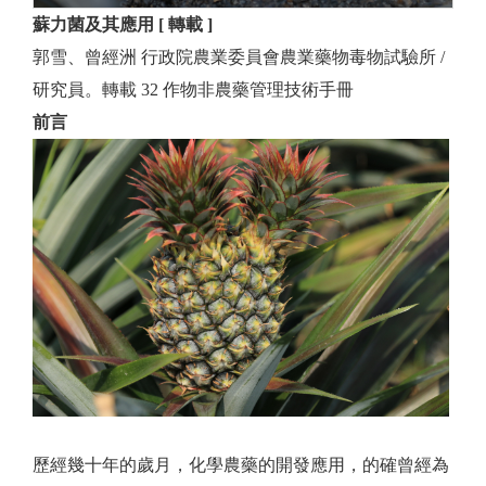
蘇力菌及其應用 [ 轉載 ]
郭雪、曾經洲 行政院農業委員會農業藥物毒物試驗所 /
研究員。轉載
32 作物非農藥管理技術手冊
前言
歷經幾十年的歲月，化學農藥的開發應用，的確曾經為