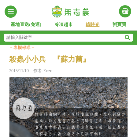
產地直送(免運)
冷凍超市
綠時光
粥寶寶
－專欄報導－
殺蟲小小兵 『蘇力菌』
2015/11/10 作者-Enzo