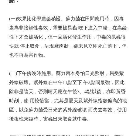
點：
(一)效果比化學農藥稍慢。蘇力菌在田間應用時，因毒
素為非接觸性毒效，需要被昆蟲 吃下進入中腸，在高鹼
性下才會被活化，但一旦活化發生作用，中毒的昆蟲很
快就 停止取食，呈現麻痺狀，雖未見立即死亡落下，但
也不再為害作物。
(二)下午傍晚時施用。蘇力菌本身怕日光照射，易受紫
外線破壞。紫外線在中午11點至下 午2點間最強，因此
除非是陰天，否則晴天應在午後3、4點以後，亦即黃昏
時刻，使 用較恰當，尤其是夏天及紫外線指數偏高的地
區，以免蘇力菌受日光的紫外線破壞 而失去毒效，使用
後夜晚來臨時，害蟲出來取食就中毒。