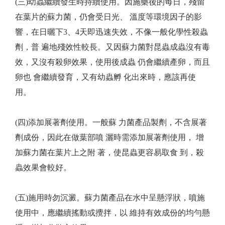
(三)幼蟲繼續發生時持續使用。因施藥後的每日，殘留
在葉片的蘇力菌，仍會受日光、 溫度等環境因子的影
響，在日曬下3、4天即迅速失效，不像一般化學性殺蟲
劑，普 遍地殘效性較長。又因蘇力菌對昆蟲成蟲沒有毒
效，又沒有殺卵效果，使用後成蟲 仍會繼續產卵，而且
卵也 會繼續發育，又有幼蟲孵 化出來時，應該再使
用。
(四)添加展著劑使用。一般蘇 力菌產品製劑，不含展著
劑成份，因此在做葉部噴 灑時需添加展著劑使用， 增
加蘇力菌在葉片上之附 著，使昆蟲更容易取食 到，殺
蟲效果會較好。
(五)施用時勿沉澱。蘇力菌產品在水中呈懸浮狀，噴施
使用中，應繼續搖動或攪拌，以 維持有效成份的均勻懸