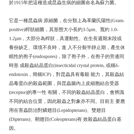
於1915年把這種造成昆蟲生病的細菌命名為蘇力菌。
它是一種昆蟲病 原細菌，在分類上為革蘭氏陽性(Gram-
positive)桿狀細菌，其形態大小長約3-5µm、寬約 1.0-
1.2µm，大部分為桿狀，具運動性。在生長週期末段或
養份缺乏、環境不良時，進 入不分裂半靜止期，產生休
眠性的孢子(endospores)，除了孢子外，在孢子的旁邊同
時形 成殺蟲結晶蛋白(insecticidal crystal protein, 或稱δ-
endotoxin，簡稱ICP)，對昆蟲具有毒殺 能力，其殺蟲結
晶毒蛋白的殺蟲範圍，與昆蟲腸內上皮細胞結合受器
(receptor)的專一性 有關，不同的殺蟲結晶蛋白，會辨識
不同的結合位置，因此殺蟲之對象亦不同。目前主 要應
用在害蟲防治對鱗翅目(Lepidopterans)、雙翅目
(Dipterans)、鞘翅目(Coleopterans)有 效殺蟲結晶蛋白基
因。