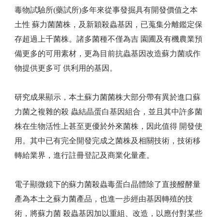
毒物試驗所(藥試所)多年來從事發掘具有開發價值之本
土性 蘇力菌菌株，及新穎殺蟲基因，已蒐集分離鑑定保
存超過上千菌株。諸多菌種不僅為吉 園圃及有機農業預
備更多的可用素材，更為目前抗蟲基因改造蘇力菌或作
物提供更多可 供利用的基因。
研究成果顯示，本土蘇力菌菌株大部分帶有異於進口蘇
力菌之複雜的殺 蟲結晶蛋白基因組合，並且其中許多菌
株在生物活性上甚至更優於外來菌株，因此值得 開發使
用。其中已有完全開發完成之菌株及相關技術，技術移
轉給業界，進行註冊登記及商業化量產。
電子顯微鏡下的蘇力菌殺蟲毒蛋白晶體除了直接醱酵量
產為本土之蘇力菌產品，也進一步經由基因轉殖的技
術，將蘇力菌 殺蟲基因加以重組、改造，以應付對某些