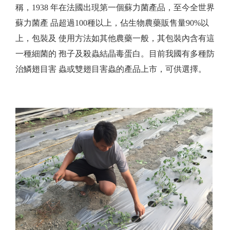
稱，1938 年在法國出現第一個蘇力菌產品，至今全世界
蘇力菌產 品超過100種以上，佔生物農藥販售量90%以
上，包裝及 使用方法如其他農藥一般，其包裝內含有這
一種細菌的 孢子及殺蟲結晶毒蛋白。目前我國有多種防
治鱗翅目害 蟲或雙翅目害蟲的產品上市，可供選擇。