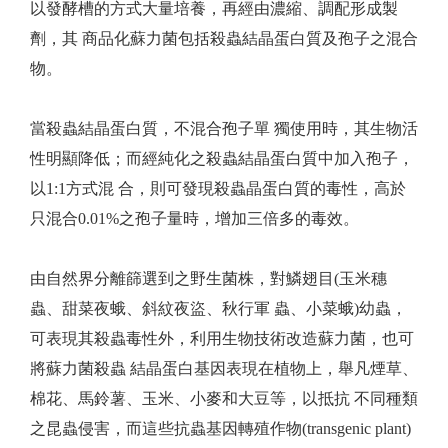
以發酵槽的方式大量培養，再經由濃縮、調配形成製
劑，其 商品化蘇力菌包括殺蟲結晶蛋白質及孢子之混合
物。
當殺蟲結晶蛋白質，不混合孢子單 獨使用時，其生物活
性明顯降低；而經純化之殺蟲結晶蛋白質中加入孢子，
以1:1方式混 合，則可發現殺蟲晶蛋白質的毒性，高於
只混合0.01%之孢子量時，增加三倍多的毒效。
由自然界分離篩選到之野生菌株，對鱗翅目(玉米穗
蟲、甜菜夜蛾、斜紋夜盜、秋行軍 蟲、小菜蛾)幼蟲，
可表現其殺蟲毒性外，利用生物技術改造蘇力菌，也可
將蘇力菌殺蟲 結晶蛋白基因表現在植物上，舉凡煙草、
棉花、馬鈴薯、玉米、小麥和大豆等，以抵抗 不同種類
之昆蟲侵害，而這些抗蟲基因轉殖作物(transgenic plant)