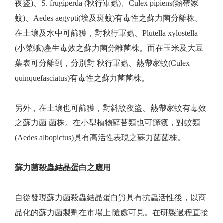
夜盜)、S. frugiperda (秋行軍蟲)、Culex pipiens(熱帶家
蚊)、Aedes aegypti(埃及斑蚊)有毒性之蘇力菌分離株。
在土壤及水中可篩獲，對秋行軍蟲、Plutella xylostella
(小菜蛾)產生毒效之蘇力菌分離菌株。而在玉米及大豆
葉表可分離到，分別對 秋行軍蟲、熱帶家蚊(Culex
quinquefasciatus)有毒性之蘇力菌菌株。
另外，在土壤也可篩獲，對斜紋夜盜、熱帶家蚊有毒效
之蘇力菌 菌株。在小型植物蘚苔類也可篩獲，對蚊類
(Aedes albopictus)具有高活性表現之蘇力菌菌株。
蘇力菌殺蟲結晶蛋白之應用
自從發現蘇力菌殺蟲結晶蛋白質具有抗蟲活性後，以商
品化的蘇力菌製劑在市場上 隨處可見。在研製過程直接