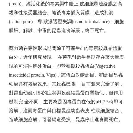
(toxin)。經活化後的毒素與中腸上 皮細胞刷邊緣膜之高
親和性接受器結合。隨後毒素插入質膜，造成孔洞
(cation pore)，導 致滲透壓失調(osmotic imbalance)，細胞
腫脹、解離，中毒的昆蟲進食減緩，終至死亡。
蘇力菌在芽孢形成期間除了可產生δ-內毒素殺蟲晶體蛋
白外，近年研究發現， 在芽孢對數生長期存在著大量表
現的可溶性胞外蛋白，即營養期殺蟲蛋白(Vegetative
insecticidal protein, Vips)，該蛋白對鱗翅目、鞘翅目昆蟲
幼蟲具有殺蟲效果。其殺蟲機 制，目前並未完全了解，
對昆蟲幼蟲引起的症狀與殺蟲結晶蛋白質類似，但作用
機制完 全不同，主要為是因毒蛋白在低於pH 7.5時即可
溶解，進而毒蛋白與目標昆蟲幼蟲表皮 柱狀細胞結合，
造成細胞崩解，引發腸道受損，昆蟲停止進食而死亡。