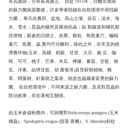
有其蹤跡，分布甚為廣泛。 自從 1911年，分離出致病
的蘇力菌病原菌後，許多學者陸續在自然環境中尋找蘇
力菌， 舉凡在農田、盆地、高山土壤、岩石；淡水、海
水、雪水；昆蟲的棲所及罹病幼蟲；鼠 類腸道和哺乳類
排泄物；穀倉的沉積土、灰塵、榖粒、鳥類巢穴、蝙蝠
巢穴、鳥糞、蟲 糞均可分離到，除此之外，在常見的經
濟農作物(玉米、高樑、稻穀、甘蔗、大豆、豌 豆、咖
啡、可可、桃子、芒果、木瓜、檸檬、蕃茄、甘藍、南
瓜、洋蔥、結球甘藍、胡 蘿蔔等)及苔蘚類植物、雜
草、闊葉樹、針葉樹之葉表、樹皮也蘊藏著富豊的蘇力
菌。 在自然環境中，不同來源之蘇力菌，及其對昆蟲的
防治效果，存在著相互關係。
由玉米倉儲粉塵內，可篩獲對Helicoverpa armigera (玉米
穗蟲)、Spodoptera exigua (甜菜 夜蛾)、S. littoralis(斜紋