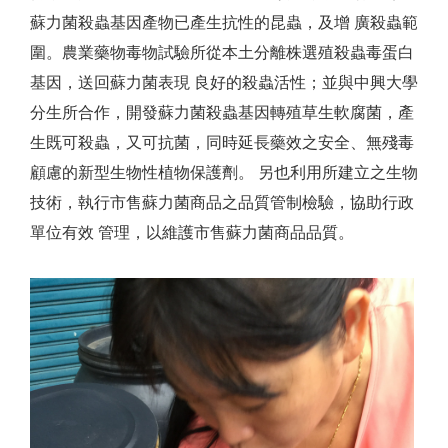
蘇力菌殺蟲基因產物已產生抗性的昆蟲，及增 廣殺蟲範
圍。農業藥物毒物試驗所從本土分離株選殖殺蟲毒蛋白
基因，送回蘇力菌表現 良好的殺蟲活性；並與中興大學
分生所合作，開發蘇力菌殺蟲基因轉殖草生軟腐菌，產
生既可殺蟲，又可抗菌，同時延長藥效之安全、無殘毒
顧慮的新型生物性植物保護劑。 另也利用所建立之生物
技術，執行市售蘇力菌商品之品質管制檢驗，協助行政
單位有效 管理，以維護市售蘇力菌商品品質。