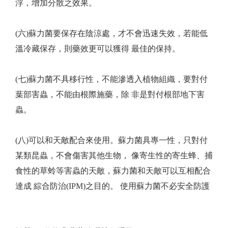
浮，增加分散之效果。
(六)蘇力菌要保存在陰涼處，才不會迅速失效，若能低
溫冷藏保存，則藥效更可以獲得 最佳的保持。
(七)蘇力菌不具移行性，不能滲透入植物組織，要對付
葉部害蟲，不能由根際施藥，除 非是對付根部地下害
蟲。
(八)可以和天敵配合來使用。蘇力菌具專一性，只對付
某類昆蟲，不會傷害其他生物， 像寄生性的寄生蜂、捕
食性的草蛉等害蟲的天敵，蘇力菌和天敵可以互相配合
達成 綜合防治(IPM)之目的。 使用蘇力菌不必安全防護