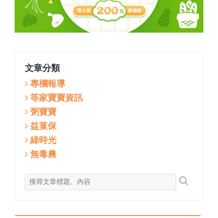
文章分類
專欄報導
等家寶寶資訊
粥寶寶
益菓保
綠時光
無毒農