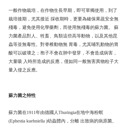
一般作物栽培，在作物生長早期，即可單獨使用，到了
栽培後期，尤其接近 採收期時，更要為確保果蔬安全無
殘毒，避免使用化學藥劑，而使用無殘毒的蘇力菌。 蘇
力菌產品對人、牲畜、鳥類這些高等動物，以及其他昆
蟲等並無毒性。對脊椎動物無 胃毒，尤其哺乳動物的胃
酸可以破壞之；孢子不會在肺中發芽，不會造成病害，
大量吸 入時所造成的反應，僅如同一般無害異物粒子大
量入侵之反應。
蘇力菌之特性
蘇力菌在1911年由德國人Thuringia在地中海粉螟
(Ephestia kuehniella )幼蟲體內，分離 出致病的病原菌。