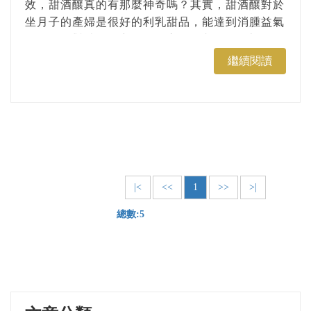
效，甜酒釀真的有那麼神奇嗎？其實，甜酒釀對於
坐月子的產婦是很好的利乳甜品，能達到消腫益氣
的效果，對消化不良的人而言更是刺激腸胃蠕動、
促進胃液分泌的好幫手。 今天，就來和大家分享
繼續閱讀
甜酒釀的營養功效，並附上超簡單自製紫米甜酒釀
蛋湯圓食譜，讓大家一起動手做。...
|<
<<
1
>>
>|
總數:5