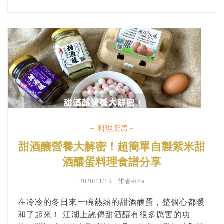
哪些事「絕對不能做」喔！（會影響糖漬橙片的美
觀呀） 準備好了嗎？那我們就開始吧！ ...
－ 料理廚房－
甜酒釀營養大解密！超簡單自製紫米甜
酒釀蛋料理食譜分享
2020/11/13 作者-
Rita
在冷冷的冬日來一碗熱熱的甜酒釀蛋，整個心都暖
和了起來！ 江湖上謠傳甜酒釀有很多厲害的功