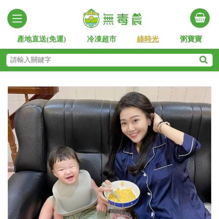
產地直送(免運)
冷凍超市
綠時光
粥寶寶