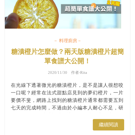
－ 料理廚房－
糖漬橙片怎麼做？兩天版糖漬橙片超簡
單食譜大公開！
2020/11/30 作者-
Rita
在光線下透著微光的糖漬橙片，是不是讓人很想咬
一口呢？經常在法式甜點店見到的夢幻橙片，一片
要價不斐，網路上找到的糖漬橙片通常都需要五到
七天的完成時間，不過由於小編本人耐心不足，研
發了兩天版的糖漬橙片食譜，做起來跟市面上買到
的一樣好吃呢！其實，小編在發這篇教學文之前失
繼續閱讀
敗了兩次，所以這篇糖漬橙片食譜也會跟大家提醒