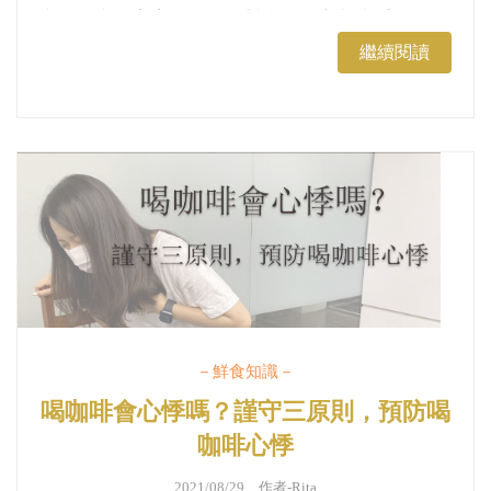
出國，常溫寶寶粥的選擇對我們而言相當重要，只
能說無毒農粥寶寶的副食品，真的是媽咪們的神隊
繼續閱讀
友。...
－鮮食知識－
喝咖啡會心悸嗎？謹守三原則，預防喝
咖啡心悸
2021/08/29 作者-
Rita