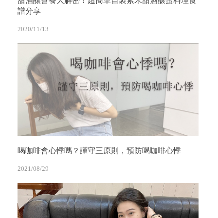
甜酒釀營養大解密！超簡單自製紫米甜酒釀蛋料理食
譜分享
2020/11/13
喝咖啡會心悸嗎？謹守三原則，預防喝咖啡心悸
2021/08/29