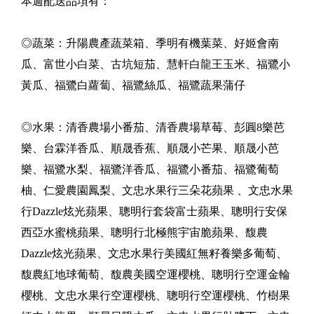
本週配送品項有：
◎蔬菜：升陽農產蔬菜箱、季明有機葉菜、好姬會南
瓜、富世小白菜、古坑短茄、慧軒白龍王玉米、福鷺小
黃瓜、福鷺白蘿蔔、福鷺絲瓜、福鷺蔬果蒲仔
◎水果：清香農場小番茄、清香農場草莓、彭圓8樂芭
樂、台霖洋香瓜、順晟香蕉、順晟小芒果、順晟小芭
樂、福鷺水梨、福鷺洋香瓜、福鷺小番茄、福鷺葡萄
柚、仁愛農園鳳梨、文忠水果行三朵花蘋果 、文忠水果
行Dazzle炫光蘋果、聰明行套袋富士蘋果、聰明行安保
西亞水蜜桃蘋果、聰明行北極熊宇宙脆蘋果、馥農
Dazzle炫光蘋果、文忠水果行美國紅無籽養樂多葡萄、
馥農紅地球葡萄、馥農美國空運櫻桃、聰明行空運金輪
櫻桃、文忠水果行空運櫻桃、聰明行空運櫻桃、竹樹果