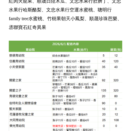
紅肉火龍果、順晟日陞木瓜、文忠水果行肚臍丁、文忠
水果行哈斯酪梨、文忠水果行空運水蜜桃、聰明行
family tree水蜜桃、竹樹果朝天小鳳梨、順晟珍珠芭樂、
丞聯寶石紅奇異果