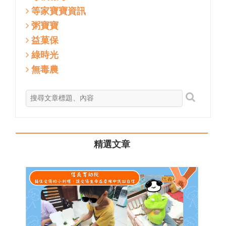
等家寶寶資訊
粥寶寶
益菓保
綠時光
無毒農
精選文章