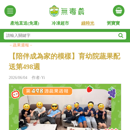
產地直送(免運)
冷凍超市
綠時光
粥寶寶
－蔬果週報－
【陪伴成為家的模樣】育幼院蔬果配
送第498週
2026/06/04 作者-Yi