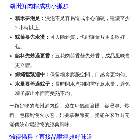
湖州鮮肉粽成功小撇步
糯米要泡足：
浸泡不足容易造成米心偏硬，建議至少
2 小時以上。
粽葉要先汆燙：
可去除雜質，也能讓葉片更柔軟好
包。
餡料先炒過更香：
五花肉與香菇先炒香，成品風味會
更立體。
綁繩鬆緊適中：
保留糯米膨脹空間，口感會更均勻。
水量要蓋過粽子：
長時間水煮期間需留意水量，避免
粽子露出水面而受熱不均。
一顆好吃的湖州鮮肉粽，藏在每個細節裡。從浸泡、炒
料、包粽到慢火水煮，只要掌握節奏，就能在家做出充
滿傳統市場記憶的經典風味。
懶得備料？直接品嚐經典好味道