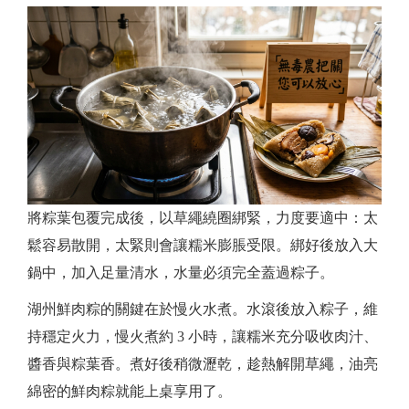
將粽葉包覆完成後，以草繩繞圈綁緊，力度要適中：太
鬆容易散開，太緊則會讓糯米膨脹受限。綁好後放入大
鍋中，加入足量清水，水量必須完全蓋過粽子。
湖州鮮肉粽的關鍵在於慢火水煮。水滾後放入粽子，維
持穩定火力，慢火煮約 3 小時，讓糯米充分吸收肉汁、
醬香與粽葉香。煮好後稍微瀝乾，趁熱解開草繩，油亮
綿密的鮮肉粽就能上桌享用了。