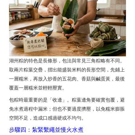
湖州粽的特色是長條形，包法與常見三角粽略有不同。
取兩片粽葉交疊，摺出能盛裝米料的長形空間，先鋪上
一層糯米，再放入炒香的五花肉、香菇與鹹蛋黃，最後
覆蓋一層糯米並輕輕壓實。
包粽時最重要的是「收邊」。粽葉邊角要確實包覆，避
免水煮過程中漏米；但也不要過度擠壓，以免糯米膨脹
空間不足，造成口感過硬或不均勻。
步驟四：紮緊繫繩並慢火水煮