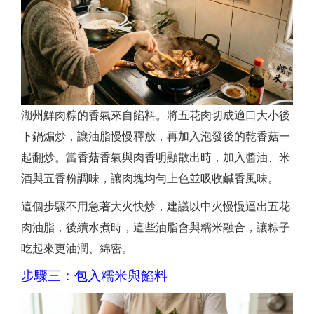
湖州鮮肉粽的香氣來自餡料。將五花肉切成適口大小後
下鍋煸炒，讓油脂慢慢釋放，再加入泡發後的乾香菇一
起翻炒。當香菇香氣與肉香明顯散出時，加入醬油、米
酒與五香粉調味，讓肉塊均勻上色並吸收鹹香風味。
這個步驟不用急著大火快炒，建議以中火慢慢逼出五花
肉油脂，後續水煮時，這些油脂會與糯米融合，讓粽子
吃起來更油潤、綿密。
步驟三：包入糯米與餡料