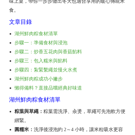
味上桌，帶你一步步做出冬天也適合享用的暖心傳統米
食。
文章目錄
湖州鮮肉粽食材清單
步驟一：準備食材與浸泡
步驟二：炒香五花肉與香菇餡料
步驟三：包入糯米與餡料
步驟四：紮緊繫繩並慢火水煮
湖州鮮肉粽成功小撇步
懶得備料？直接品嚐經典好味道
湖州鮮肉粽食材清單
粽葉與草繩：
粽葉需洗淨、汆燙，草繩可先泡軟方便
綁緊。
圓糯米：
洗淨後浸泡約 2～4 小時，讓米粒吸水更容