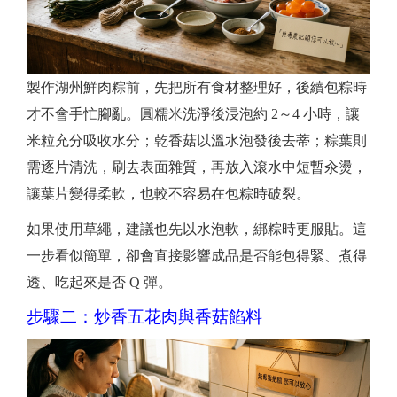
製作湖州鮮肉粽前，先把所有食材整理好，後續包粽時
才不會手忙腳亂。圓糯米洗淨後浸泡約 2～4 小時，讓
米粒充分吸收水分；乾香菇以溫水泡發後去蒂；粽葉則
需逐片清洗，刷去表面雜質，再放入滾水中短暫汆燙，
讓葉片變得柔軟，也較不容易在包粽時破裂。
如果使用草繩，建議也先以水泡軟，綁粽時更服貼。這
一步看似簡單，卻會直接影響成品是否能包得緊、煮得
透、吃起來是否 Q 彈。
步驟二：炒香五花肉與香菇餡料