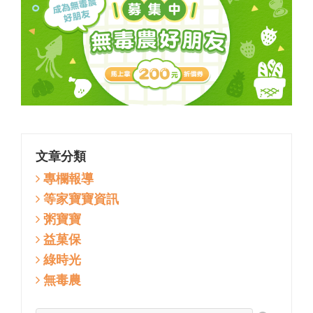
文章分類
專欄報導
等家寶寶資訊
粥寶寶
益菓保
綠時光
無毒農