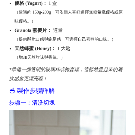
優格 (Yogurt)：
1 盒
（建議約 150g-200g，可依個人喜好選擇無糖希臘優格或原
味優格。）
Granola 燕麥片：
適量
（提供酥脆口感與飽足感，可選擇自己喜歡的口味。）
天然蜂蜜 (Honey)：
1 大匙
（增加天然甜味與香氣。）
*準備一個透明的玻璃杯或梅森罐，這樣堆疊起來的層
次感會更漂亮喔！
🥣 製作步驟詳解
步驟一：清洗切塊