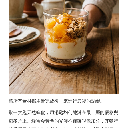
當所有食材都堆疊完成後，來進行最後的點綴。
取一大匙天然蜂蜜，用湯匙均勻地淋在最上層的優格與
燕麥片上。蜂蜜金黃色的光澤不僅讓視覺加分，其獨特