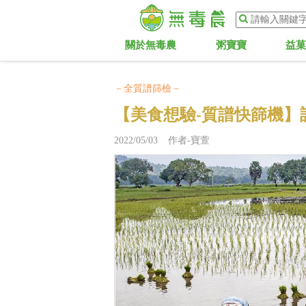
關於無毒農
粥寶寶
益
－全質譜篩檢－
【美食想驗-質譜快篩機】
2022/05/03 作者-寶萱