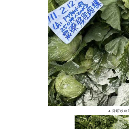
▲待銷毀蔬