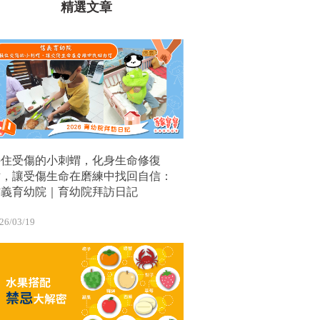
精選文章
接住受傷的小刺蝟，化身生命修復
站，讓受傷生命在磨練中找回自信：
信義育幼院｜育幼院拜訪日記
26/03/19