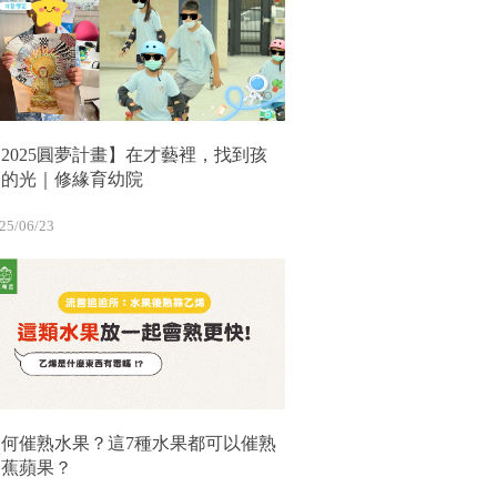
2025圓夢計畫】在才藝裡，找到孩
子的光｜修緣育幼院
25/06/23
如何催熟水果？這7種水果都可以催熟
香蕉蘋果？