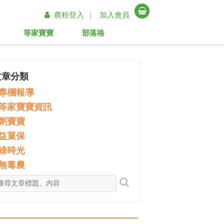
農粉登入 |
加入會員
等家寶寶
部落格
文章分類
專欄報導
等家寶寶資訊
粥寶寶
益菓保
綠時光
無毒農