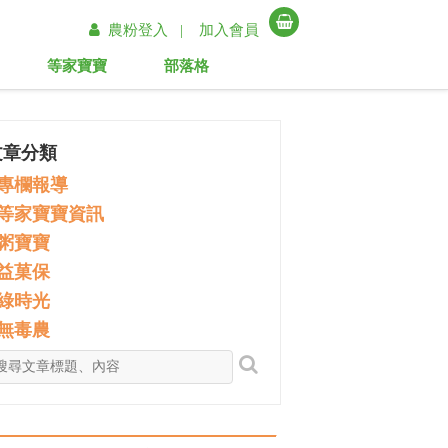
農粉登入 |
加入會員
等家寶寶
部落格
文章分類
專欄報導
等家寶寶資訊
粥寶寶
益菓保
綠時光
無毒農