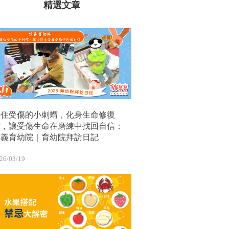
精選文章
接住受傷的小刺蝟，化身生命修復
站，讓受傷生命在磨練中找回自信：
信義育幼院｜育幼院拜訪日記
26/03/19