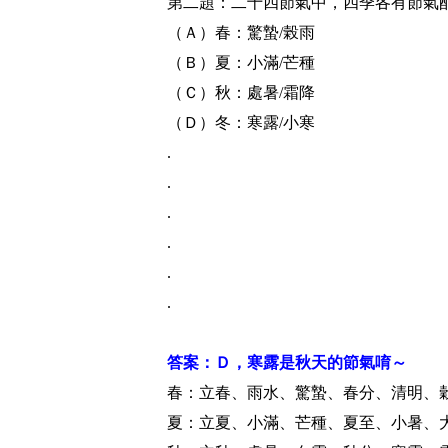
第二題：二十四節氣中，四季各有節氣
（Ａ）春：驚蟄/榖雨
（Ｂ）夏：小滿/芒種
（Ｃ）秋：處暑/霜降
（Ｄ）冬：寒露/小寒
.
.
.
.
.
.
答案：Ｄ，寒露是秋天的節氣唷～
春：立春、雨水、驚蟄、春分、清明、
夏：立夏、小滿、芒種、夏至、小暑、