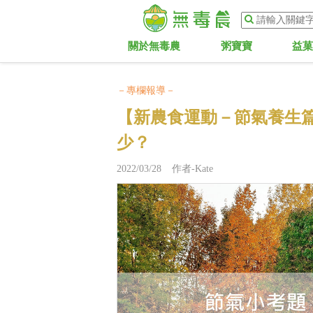
關於無毒農
粥寶寶
益
－專欄報導－
【新農食運動－節氣養生
少？
2022/03/28 作者-Kate