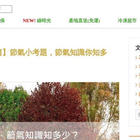
菓保
NEW!
綠時光
產地直送(免運)
冷凍超市
篇】節氣小考題，節氣知識你知多