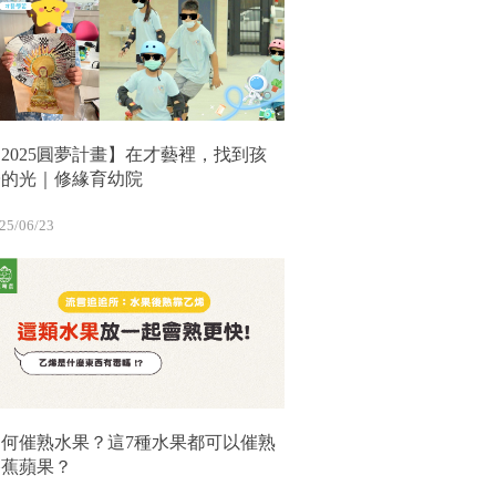
2025圓夢計畫】在才藝裡，找到孩
子的光｜修緣育幼院
25/06/23
如何催熟水果？這7種水果都可以催熟
香蕉蘋果？