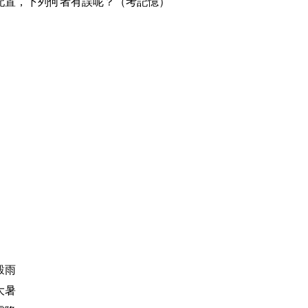
配置，下列何者有誤呢？（考記憶）
穀雨
大暑