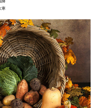
霜降
大寒