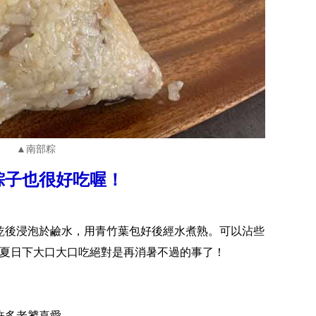
▲南部粽
粽子也很好吃喔！
乾後浸泡於鹼水，用青竹葉包好後經水煮熟。可以沾些
炎炎夏日下大口大口吃絕對是再消暑不過的事了！
許多老饕喜愛。