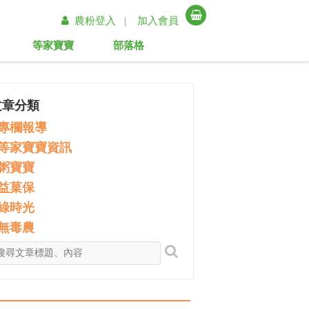
農粉登入 |
加入會員
等家寶寶
部落格
文章分類
專欄報導
等家寶寶資訊
粥寶寶
益菓保
綠時光
無毒農