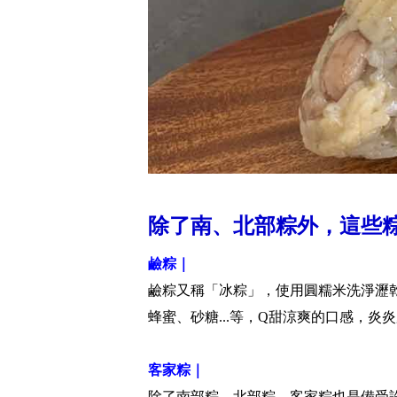
除了南、北部粽外，這些
鹼粽｜
鹼粽又稱「冰粽」，使用圓糯米洗淨瀝
蜂蜜、砂糖...等，Q甜涼爽的口感，
客家粽｜
除了南部粽、北部粽，客家粽也是備受