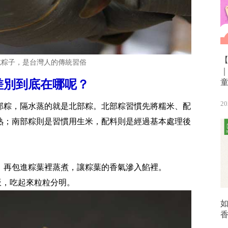
吃粽子，是台灣人的傳統習俗
差別到底在哪呢？
20
部粽，隔水蒸的就是北部粽。北部粽習慣先將糯米、配
熟；南部粽則是習慣用生米，配料則是經過基本處理後
，再包進粽葉裡蒸煮，讓粽葉的香氣滲入餡裡。
飯，吃起來粒粒分明。