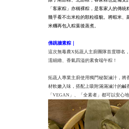
「客家粽」亦稱裸粽，是客家人的傳統
幾乎看不出米粒的顆粒樣貌。將蝦米、
米糰再包入粽葉後蒸煮。
佛跳牆素粽｜
這次無毒農X拓蔬人主廚團隊首度聯名
濡細緻、香氣四溢的素食端午粽！
拓蔬人專業主廚使用獨門秘製滷汁，將
材軟嫩入味，搭配上吸附滿滿滷汁的鹹
「VEGAN」、「全素者」都可以安心