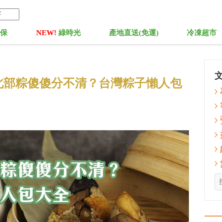
菓保
NEW!
綠時光
產地直送(免運)
冷凍超市
北部粽傻傻分不清？台灣粽子懶人包