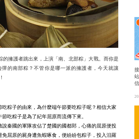
粽的擁護者跳出來，上演「南、北部粽」大戰。而你是
Q彈的南部粽？不管你是哪一派的擁護者，今天就讓
！
20
節吃粽子的由來，為什麼端午節要吃粽子呢？相信大家
午節吃粽子是為了紀年屈原而流傳下來。
聽說秦國的軍隊攻佔了楚國的國都郢，心痛的屈原便投
避免屈原的屍身遭魚蝦啄食，便紛紛包粽子，投入汨羅