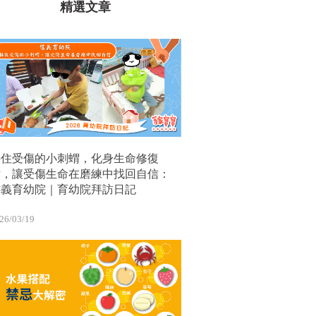
精選文章
接住受傷的小刺蝟，化身生命修復
站，讓受傷生命在磨練中找回自信：
信義育幼院｜育幼院拜訪日記
26/03/19