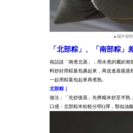
▲端午節
「北部粽」、「南部粽」
俗話說「南煮北蒸」，用水煮的屬於南
料炒好用粽葉包裹起來，再送進蒸籠蒸
一起用粽葉包起來再煮熟。
北部粽｜
做法：「先炒後蒸」先將糯米炒至半熟
口感：北部粽米粒較分明Q彈，類似油