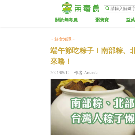
關於無毒農
粥寶寶
益
－鮮食知識－
端午節吃粽子！南部粽、
來嚕！
2021/05/12 作者-Amanda