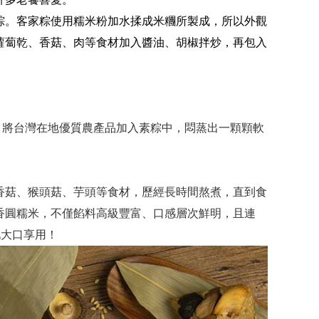
粽。客家粽使用糯米粉加水揉成米糰所製成，所以外觀
蘿蔔乾、香菇、肉等食材加入醬油、胡椒拌炒，再包入
，將台灣在地優質農產品加入素粽中，悶蒸出一顆顆軟
香菇、猴頭菇、芋頭等食材，歷經長時間熬煮，直到食
香圓糯米，不僅餡料高級豐富、口感層次鮮明，且連
地大口享用！