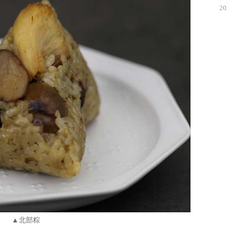
20
▲北部粽