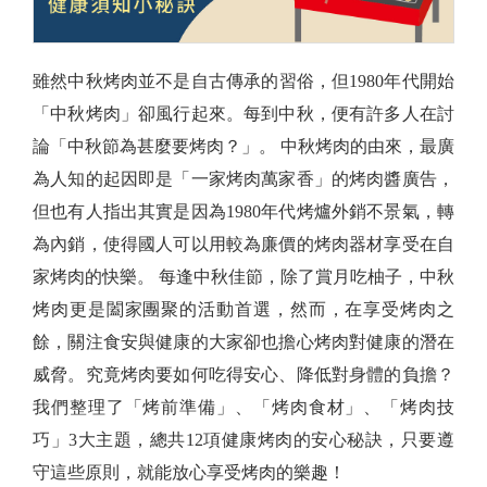
雖然中秋烤肉並不是自古傳承的習俗，但1980年代開始
「中秋烤肉」卻風行起來。每到中秋，便有許多人在討
論「中秋節為甚麼要烤肉？」。 中秋烤肉的由來，最廣
為人知的起因即是「一家烤肉萬家香」的烤肉醬廣告，
但也有人指出其實是因為1980年代烤爐外銷不景氣，轉
為內銷，使得國人可以用較為廉價的烤肉器材享受在自
家烤肉的快樂。 每逢中秋佳節，除了賞月吃柚子，中秋
烤肉更是闔家團聚的活動首選，然而，在享受烤肉之
餘，關注食安與健康的大家卻也擔心烤肉對健康的潛在
威脅。究竟烤肉要如何吃得安心、降低對身體的負擔？
我們整理了「烤前準備」、「烤肉食材」、「烤肉技
巧」3大主題，總共12項健康烤肉的安心秘訣，只要遵
守這些原則，就能放心享受烤肉的樂趣！