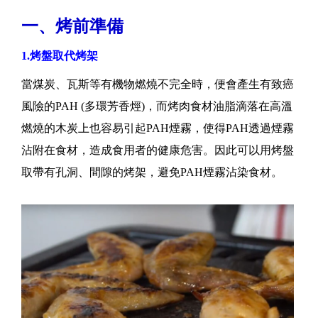
一、烤前準備
1.烤盤取代烤架
當煤炭、瓦斯等有機物燃燒不完全時，便會產生有致癌
風險的PAH (多環芳香烴)，而烤肉食材油脂滴落在高溫
燃燒的木炭上也容易引起PAH煙霧，使得PAH透過煙霧
沾附在食材，造成食用者的健康危害。因此可以用烤盤
取帶有孔洞、間隙的烤架，避免PAH煙霧沾染食材。