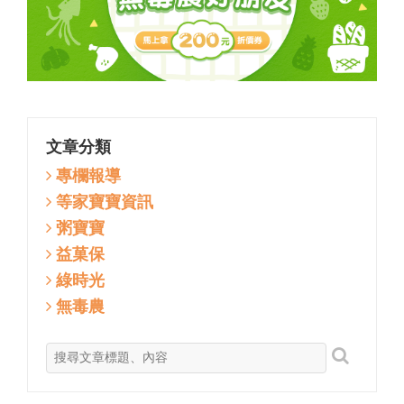
文章分類
專欄報導
等家寶寶資訊
粥寶寶
益菓保
綠時光
無毒農