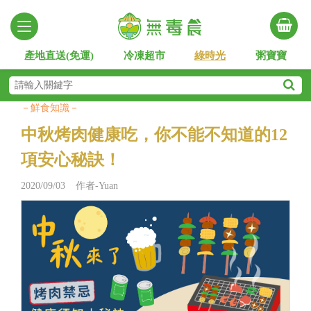
產地直送(免運)
冷凍超市
綠時光
粥寶寶
－鮮食知識－
中秋烤肉健康吃，你不能不知道的12
項安心秘訣！
2020/09/03 作者-Yuan