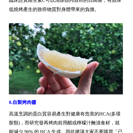
臨床證實維生素C可以清除體內致癌的自由基，有效降
低燒烤產生的致癌物質對身體帶來的負擔。
8.自製烤肉醬
高溫烹調的蛋白質容易產生對健康有危害的HCA(多環
胺類)，而研究發再烤肉前用醋或檸檬汁醃漬食材，就
能減少 96% 的 HCA 生成。因此建議大家不要購買「已