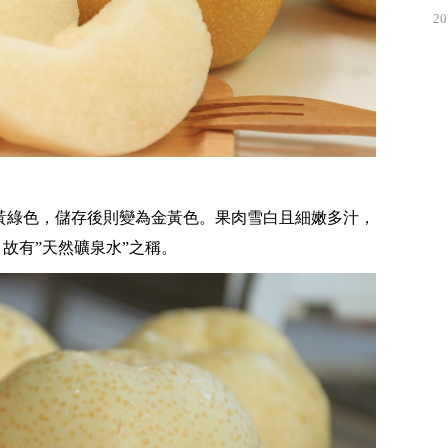
20
黃綠色，儲存後則變為金黃色。果肉雪白且細嫩多汁，
，故有”天然礦泉水”之稱。