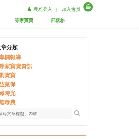
農粉登入 |
加入會員
等家寶寶
部落格
文章分類
專欄報導
等家寶寶資訊
粥寶寶
益菓保
綠時光
無毒農