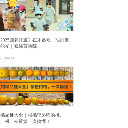
2025圓夢計畫】在才藝裡，找到孩
子的光｜修緣育幼院
25/06/23
柑橘品種大全｜柑橘季必吃的橘、
橙、柑、桔這篇一次搞懂！