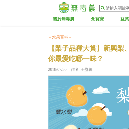
關於無毒農
粥寶寶
益
－水果百科－
【梨子品種大賞】新興梨
你最愛吃哪一味？
2018/07/30 作者-王盈筑