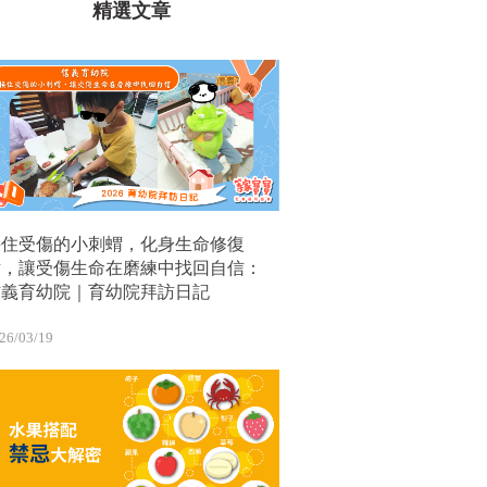
精選文章
接住受傷的小刺蝟，化身生命修復
站，讓受傷生命在磨練中找回自信：
信義育幼院｜育幼院拜訪日記
26/03/19