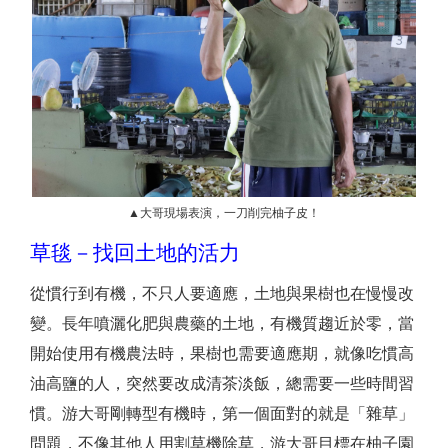
▲大哥現場表演，一刀削完柚子皮！
草毯－找回土地的活力
從慣行到有機，不只人要適應，土地與果樹也在慢慢改
變。長年噴灑化肥與農藥的土地，有機質趨近於零，當
開始使用有機農法時，果樹也需要適應期，就像吃慣高
油高鹽的人，突然要改成清茶淡飯，總需要一些時間習
慣。游大哥剛轉型有機時，第一個面對的就是「雜草」
問題，不像其他人用割草機除草，游大哥目標在柚子園