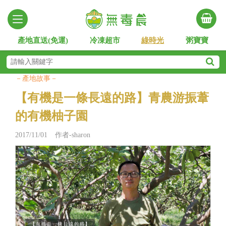
產地直送(免運)
冷凍超市
綠時光
粥寶寶
－產地故事－
​【有機是一條長遠的路】青農游振葦
的有機柚子園
2017/11/01 作者-sharon