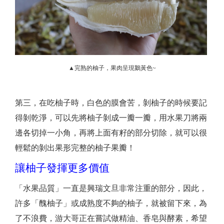
▲完熟的柚子，果肉呈現鵝黃色~
第三，在吃柚子時，白色的膜會苦，剝柚子的時候要記
得剝乾淨，可以先將柚子剝成一瓣一瓣，用水果刀將兩
邊各切掉一小角，再將上面有籽的部分切除，就可以很
輕鬆的剝出果形完整的柚子果瓣！
讓柚子發揮更多價值
「水果品質」一直是興瑞文旦非常注重的部分，因此，
許多「醜柚子」或成熟度不夠的柚子，就被留下來，為
了不浪費，游大哥正在嘗試做精油、香皂與酵素，希望