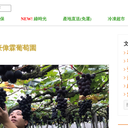
菓保
NEW!
綠時光
產地直送(免運)
冷凍超市
豪偉霖葡萄園