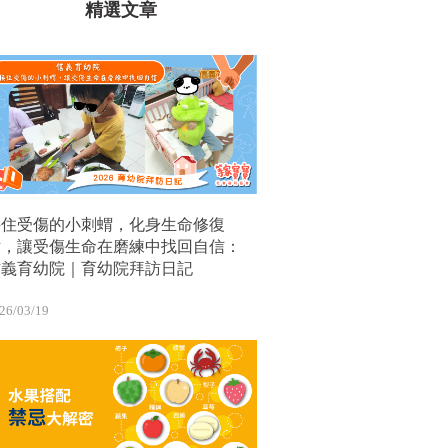
精選文章
接住受傷的小刺蝟，化身生命修復
站，讓受傷生命在磨練中找回自信：
信義育幼院｜育幼院拜訪日記
26/03/19