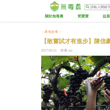
關於無毒農
粥寶寶
益
－產地故事－
【敢嘗試才有進步】陳信
2017/02/21 作者-ziv