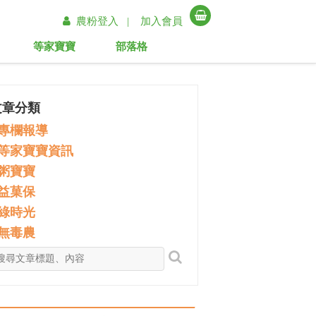
農粉登入 |
加入會員
等家寶寶
部落格
文章分類
專欄報導
等家寶寶資訊
粥寶寶
益菓保
綠時光
無毒農