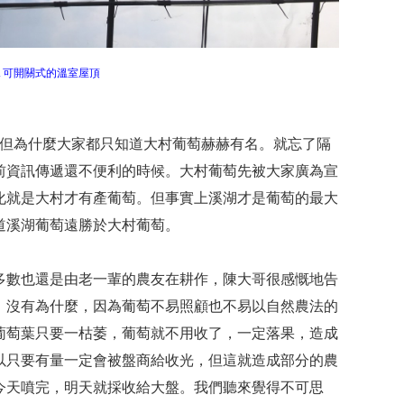
▲可開關式的溫室屋頂
但為什麼大家都只知道大村葡萄赫赫有名。就忘了隔
前資訊傳遞還不便利的時候。大村葡萄先被大家廣為宣
化就是大村才有產葡萄。但事實上溪湖才是葡萄的最大
道溪湖葡萄遠勝於大村葡萄。
多數也還是由老一輩的農友在耕作，陳大哥很感慨地告
，沒有為什麼，因為葡萄不易照顧也不易以自然農法的
葡萄葉只要一枯萎，葡萄就不用收了，一定落果，造成
以只要有量一定會被盤商給收光，但這就造成部分的農
今天噴完，明天就採收給大盤。我們聽來覺得不可思