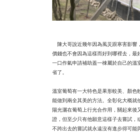
陳大哥說近幾年因為風災跟寒害影響
價錢也不會因為這樣而好到哪裡去，最
一口作氣申請補助蓋一棟屬於自己的溫
省了。
溫室葡萄有一大特色是果形較美、顏色
能做到兩全其美的方法。全彰化大概就
陽光灑在葡萄上行光合作用，關起來後
證，但至少只有他願意這樣子去嘗試，
不跨出去的嘗試就永遠沒有進步得可能