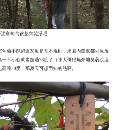
哥溫室葡萄很整齊乾淨吧
室葡萄不能超過38度是基本規則，果園內隨處都可見溫
為一不小心就會超過38度了（陳大哥很無奈地笑著說這
高達30度，那夏天可想而知的熱啊。