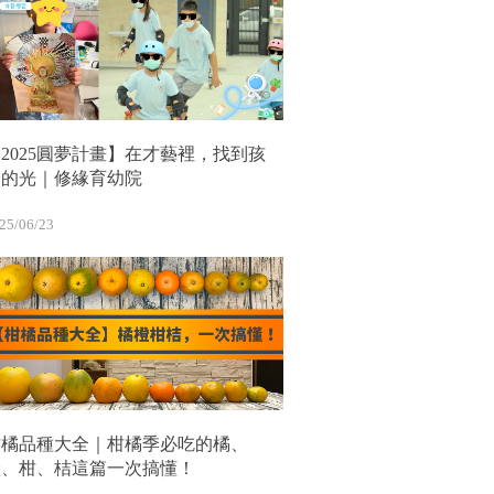
2025圓夢計畫】在才藝裡，找到孩
子的光｜修緣育幼院
25/06/23
柑橘品種大全｜柑橘季必吃的橘、
橙、柑、桔這篇一次搞懂！