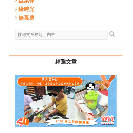
益菓保
綠時光
無毒農
精選文章