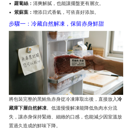
蘿蔔絲：
清爽解膩，也能讓擺盤更有層次。
紫蘇葉：
增添日式香氣，可依喜好添加。
步驟一：冷藏自然解凍，保留赤身鮮甜
將包裝完整的黑鮪魚赤身從冷凍庫取出後，直接放入
冷
藏庫下層自然解凍
。低溫慢慢解凍能降低魚肉水分流
失，讓赤身保持緊緻、細緻的口感，也能減少因室溫放
置過久造成的鮮味下降。