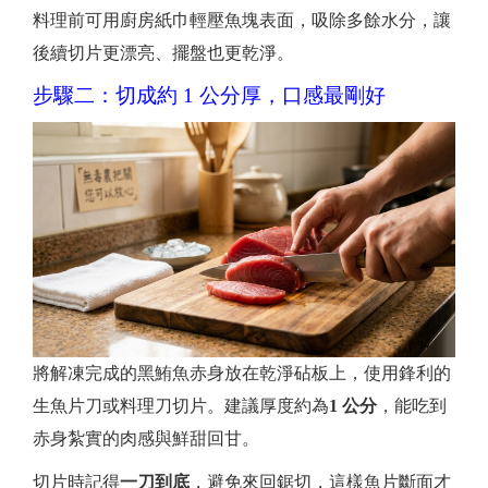
料理前可用廚房紙巾輕壓魚塊表面，吸除多餘水分，讓
後續切片更漂亮、擺盤也更乾淨。
步驟二：切成約 1 公分厚，口感最剛好
將解凍完成的黑鮪魚赤身放在乾淨砧板上，使用鋒利的
生魚片刀或料理刀切片。建議厚度約為
1 公分
，能吃到
赤身紮實的肉感與鮮甜回甘。
切片時記得
一刀到底
，避免來回鋸切，這樣魚片斷面才