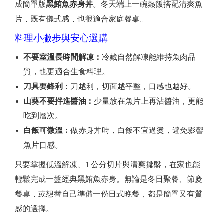
成簡單版
黑鮪魚赤身丼
。冬天端上一碗熱飯搭配清爽魚
片，既有儀式感，也很適合家庭餐桌。
料理小撇步與安心選購
不要室溫長時間解凍：
冷藏自然解凍能維持魚肉品
質，也更適合生食料理。
刀具要鋒利：
刀越利，切面越平整，口感也越好。
山葵不要拌進醬油：
少量放在魚片上再沾醬油，更能
吃到層次。
白飯可微溫：
做赤身丼時，白飯不宜過燙，避免影響
魚片口感。
只要掌握低溫解凍、1 公分切片與清爽擺盤，在家也能
輕鬆完成一盤經典黑鮪魚赤身。無論是冬日聚餐、節慶
餐桌，或想替自己準備一份日式晚餐，都是簡單又有質
感的選擇。