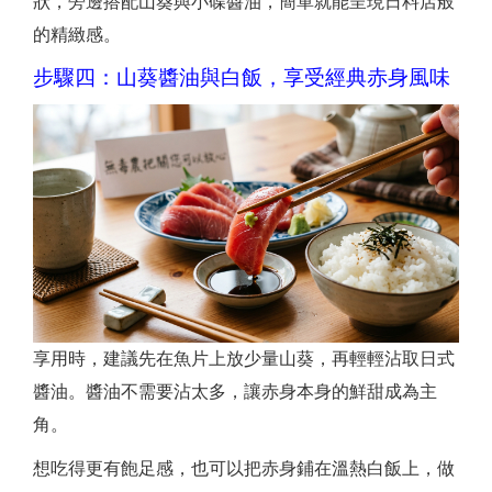
狀，旁邊搭配山葵與小碟醬油，簡單就能呈現日料店般
的精緻感。
步驟四：山葵醬油與白飯，享受經典赤身風味
享用時，建議先在魚片上放少量山葵，再輕輕沾取日式
醬油。醬油不需要沾太多，讓赤身本身的鮮甜成為主
角。
想吃得更有飽足感，也可以把赤身鋪在溫熱白飯上，做