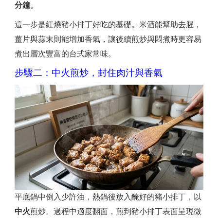
分鐘
。
這一步是紅燒豬小排丁好吃的基礎。米酒能幫助去腥，
薑片與蒜末則能增加香氣，讓後續煎炒與悶煮時更容易
煮出層次豐富的台式家常味。
步驟二：中火煎炒，封住肉汁與香氣
平底鍋中倒入少許油，熱鍋後放入醃好的豬小排丁，以
中火
煎炒。過程中適度翻面，煎到豬小排丁表面呈現微