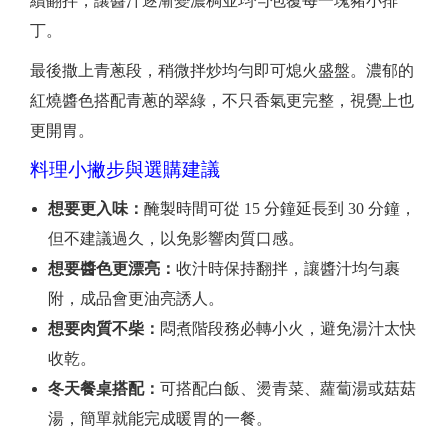
續翻拌，讓醬汁逐漸變濃稠並均勻包覆每一塊豬小排
丁。
最後撒上青蔥段，稍微拌炒均勻即可熄火盛盤。濃郁的
紅燒醬色搭配青蔥的翠綠，不只香氣更完整，視覺上也
更開胃。
料理小撇步與選購建議
想要更入味：
醃製時間可從 15 分鐘延長到 30 分鐘，
但不建議過久，以免影響肉質口感。
想要醬色更漂亮：
收汁時保持翻拌，讓醬汁均勻裹
附，成品會更油亮誘人。
想要肉質不柴：
悶煮階段務必轉小火，避免湯汁太快
收乾。
冬天餐桌搭配：
可搭配白飯、燙青菜、蘿蔔湯或菇菇
湯，簡單就能完成暖胃的一餐。