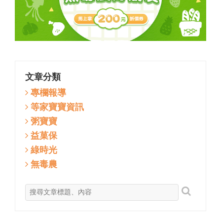
文章分類
專欄報導
等家寶寶資訊
粥寶寶
益菓保
綠時光
無毒農