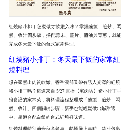
紅燒豬小排丁怎麼做才軟嫩入味？掌握醃製、煎炒、悶
煮、收汁四步驟，搭配蒜末、薑片、醬油與青蔥，就能
完成冬天最下飯的台式家常料理。
紅燒豬小排丁：冬天最下飯的家常紅
燒料理
想在家煮出肉質軟嫩、醬香濃郁又帶有誘人光澤的紅燒
豬小排丁嗎？這道來自 5/27 直播【宅肉坊】豬小排丁手
繪食譜的家常菜，將料理流程整理成「醃製、煎炒、悶
煮、收汁」四個關鍵步驟，新手也能輕鬆做出鹹甜適
中、超適合配白飯的台式紅燒好味道。
紅燒料理特別適合秋冬餐桌，熱騰騰上桌時，醬汁包裹