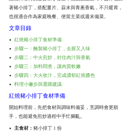
著豬小排丁，搭配薑片、蒜末與青蔥香氣，不只暖胃，
也很適合作為家庭晚餐、便當主菜或週末備菜。
文章目錄
紅燒豬小排丁食材準備
步驟一：醃製豬小排丁，去腥又入味
步驟二：中火煎炒，封住肉汁與香氣
步驟三：加料悶煮，讓肉質軟嫩
步驟四：大火收汁，完成濃郁紅燒醬色
料理小撇步與選購建議
紅燒豬小排丁食材準備
開始料理前，先把食材與調味料備妥，烹調時會更順
手，也能避免煎炒過程中手忙腳亂。
主食材：
豬小排丁 1 份