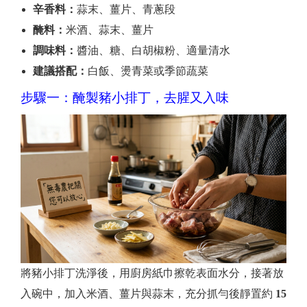
辛香料：
蒜末、薑片、青蔥段
醃料：
米酒、蒜末、薑片
調味料：
醬油、糖、白胡椒粉、適量清水
建議搭配：
白飯、燙青菜或季節蔬菜
步驟一：醃製豬小排丁，去腥又入味
將豬小排丁洗淨後，用廚房紙巾擦乾表面水分，接著放
入碗中，加入米酒、薑片與蒜末，充分抓勻後靜置約
15