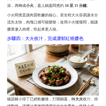
滾，再轉成
小火
，蓋上鍋蓋悶煮約
10 至 15 分鐘
。
小火悶煮是讓肉質軟嫩的核心。若全程大火容易讓水分
流失太快，肉塊口感可能變柴；改用小火慢慢悶，能讓
醬香滲入肉裡，吃起來更入味。
步驟四：大火收汁，完成濃郁紅燒醬色
確認豬小排丁已經軟嫩後，打開鍋蓋，轉
大火
收汁。持