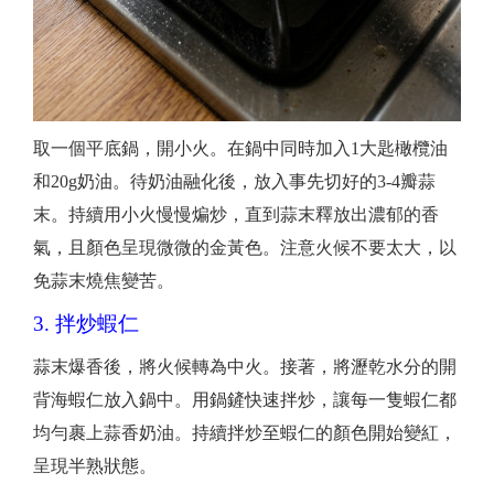
取一個平底鍋，開小火。在鍋中同時加入1大匙橄欖油
和20g奶油。待奶油融化後，放入事先切好的3-4瓣蒜
末。持續用小火慢慢煸炒，直到蒜末釋放出濃郁的香
氣，且顏色呈現微微的金黃色。注意火候不要太大，以
免蒜末燒焦變苦。
3. 拌炒蝦仁
蒜末爆香後，將火候轉為中火。接著，將瀝乾水分的開
背海蝦仁放入鍋中。用鍋鏟快速拌炒，讓每一隻蝦仁都
均勻裹上蒜香奶油。持續拌炒至蝦仁的顏色開始變紅，
呈現半熟狀態。