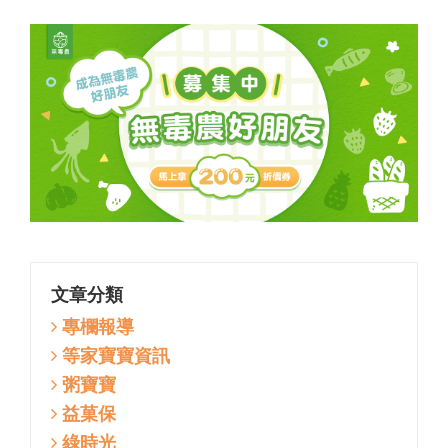
文章分類
專欄報導
等家寶寶資訊
粥寶寶
益菓保
綠時光