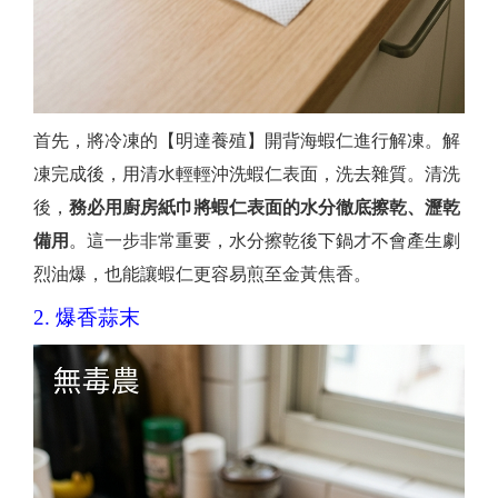
首先，將冷凍的【明達養殖】開背海蝦仁進行解凍。解
凍完成後，用清水輕輕沖洗蝦仁表面，洗去雜質。清洗
後，
務必用廚房紙巾將蝦仁表面的水分徹底擦乾、瀝乾
備用
。這一步非常重要，水分擦乾後下鍋才不會產生劇
烈油爆，也能讓蝦仁更容易煎至金黃焦香。
2. 爆香蒜末