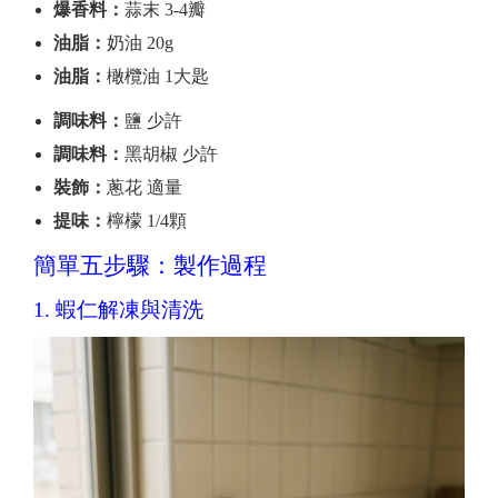
爆香料：
蒜末 3-4瓣
油脂：
奶油 20g
油脂：
橄欖油 1大匙
調味料：
鹽 少許
調味料：
黑胡椒 少許
裝飾：
蔥花 適量
提味：
檸檬 1/4顆
簡單五步驟：製作過程
1. 蝦仁解凍與清洗