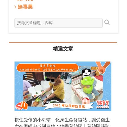
無毒農
精選文章
接住受傷的小刺蝟，化身生命修復站，讓受傷生
命在磨練中找回自信：信義育幼院｜育幼院拜訪