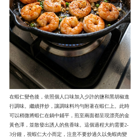
在蝦仁變色後，依照個人口味加入少許的鹽和黑胡椒進
行調味。繼續拌炒，讓調味料均勻附著在蝦仁上。此時
可以稍微將蝦仁在鍋中鋪平，煎至兩面都呈現漂亮的金
黃色澤，並散發出誘人的焦香味。這個過程大約需要2-
3分鐘，視蝦仁大小而定，注意不要炒過久以免蝦肉變