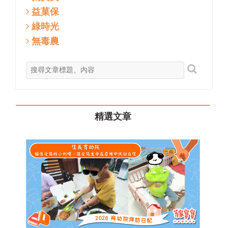
益菓保
綠時光
無毒農
精選文章