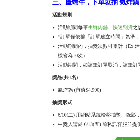
三、慶端午，下單就抽 氣炸鍋
活動規則
活動期間每筆
生鮮肉舖
、
快速到貨
之
*訂單僅依據「訂單建立時間」為準
活動期間內，抽獎次數可累計（Ex.
機會為10次）
活動期間，如該筆訂單取消，該筆訂
獎品(共1名)
氣炸鍋 (市值$4,990)
抽獎形式
6/10(二) 用網站系統輪盤抽獎、錄
中獎人請於 6/13(五) 前私訊客服