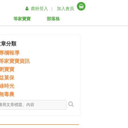
農粉登入 |
加入會員
等家寶寶
部落格
文章分類
專欄報導
等家寶寶資訊
粥寶寶
益菓保
綠時光
無毒農