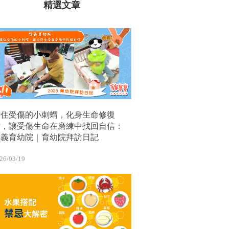
精選文章
接住受傷的小刺蝟，化身生命修復
站，讓受傷生命在磨練中找回自信：
信義育幼院｜育幼院拜訪日記
26/03/19