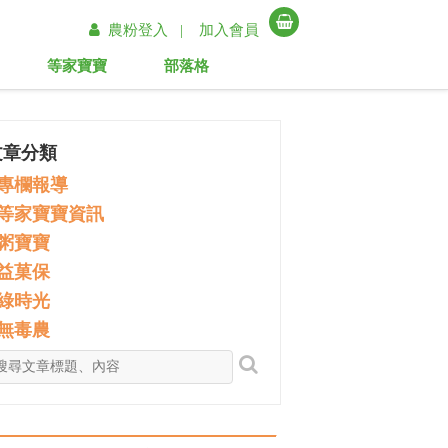
農粉登入 |
加入會員
等家寶寶
部落格
文章分類
專欄報導
等家寶寶資訊
粥寶寶
益菓保
綠時光
無毒農