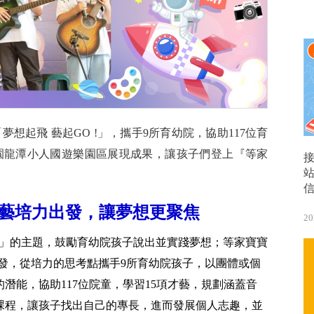
想起飛 藝起GO !」，攜手9所育幼院，協助117位育
桃園龍潭小人國遊樂園區展現成果，讓孩子們登上『等家
才藝培力出發，讓夢想更聚焦
20
?」的主題，鼓勵育幼院孩子說出並實踐夢想；等家寶寶
」出發，從培力的思考點攜手9所育幼院孩子，以團體或個
潛能，協助117位院童，學習15項才藝，規劃涵蓋音
課程，讓孩子找出自己的專長，進而發展個人志趣，並