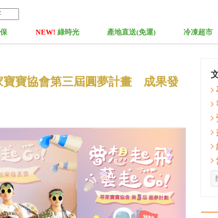
菓保
NEW!
綠時光
產地直送(免運)
冷凍超市
家寶寶協會第三屆圓夢計畫 成果發