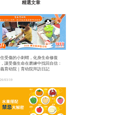
精選文章
接住受傷的小刺蝟，化身生命修復
站，讓受傷生命在磨練中找回自信：
信義育幼院｜育幼院拜訪日記
26/03/19