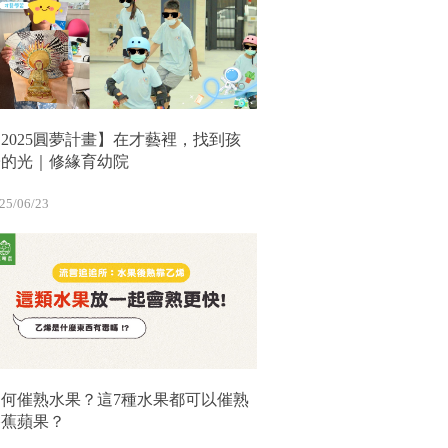
2025圓夢計畫】在才藝裡，找到孩
子的光｜修緣育幼院
25/06/23
如何催熟水果？這7種水果都可以催熟
香蕉蘋果？