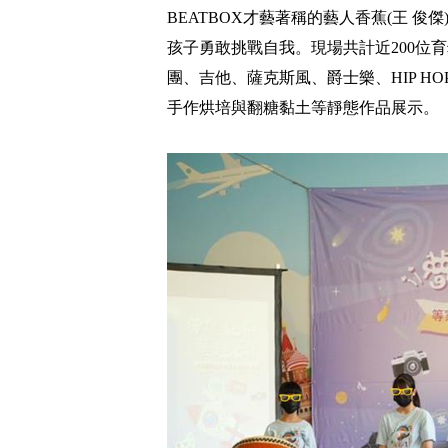
BEATBOX才藝著稱的藝人香蕉(王 
孩子勇敢挑戰自我。現場共計近200位
團、吉他、薩克斯風、爵士樂、HIP 
手作烘培與翻糖黏土等靜態作品展示。