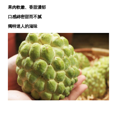
果肉軟嫩、香甜濃郁
口感綿密甜而不膩
獨特迷人的滋味