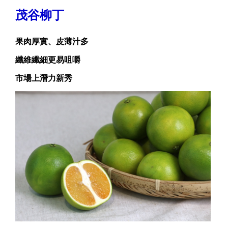
茂谷柳丁
果肉厚實、皮薄汁多
纖維纖細更易咀嚼
市場上潛力新秀