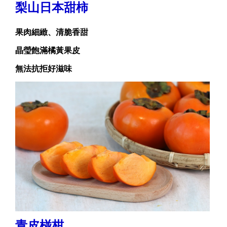
梨山日本甜柿
果肉細緻、清脆香甜
晶瑩飽滿橘黃果皮
無法抗拒好滋味
青皮椪柑