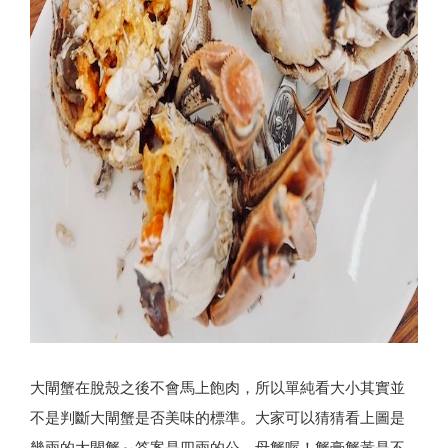
大閘蟹在脫殼之後不會馬上飽肉，所以單純看大小其實並
不是判斷大閘蟹是否美味的標準。大家可以猜猜看上圖是
幾兩的大閘蟹～答案是四兩的公、母蟹喔！蟹膏蟹黃是不