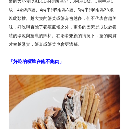
蟹的大小隻以ABCD的等級區分，3兩為D級、3兩半為C
級、4兩為B級、4兩半到5兩為A級、5兩半到6兩為2A級，
以此類推。越大隻的蟹黃或蟹膏會越多，但不代表會越美
味，好吃與否除了養殖氣候之外，更多的因素是取決於養
殖的環境與蟹農的照料。在兩者兼顧的情況下，蟹的肉質
才會越緊實，蟹膏或蟹黃也會更濃郁。
「好吃的標準在飽不飽肉」