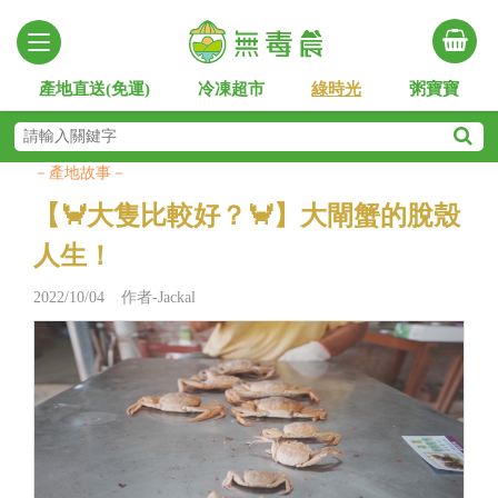
產地直送(免運)
冷凍超市
綠時光
粥寶寶
－產地故事－
【🦀大隻比較好？🦀】大閘蟹的脫殼
人生！
2022/10/04 作者-Jackal