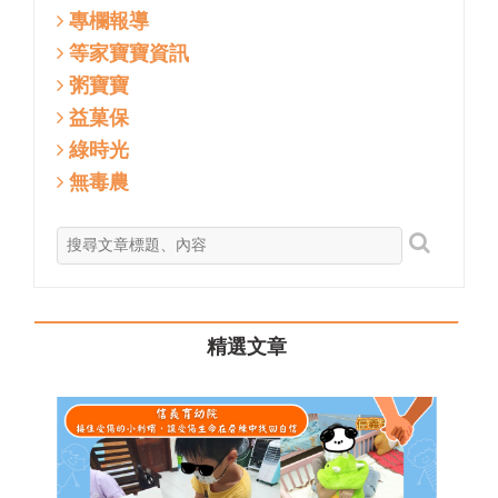
專欄報導
等家寶寶資訊
粥寶寶
益菓保
綠時光
無毒農
精選文章