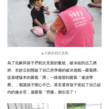
▲大家的初次見面
為了化解與孩子們初次見面的尷尬，破冰組的志工綉
婷、衣妙立刻開啟了自己所準備的破冰遊戲—蘿蔔蹲。
從基礎版本的蘿蔔「蹲」一路進階到蘿蔔「連滾帶
爬」，都讓孩子開心不已。甚至還有孩子當起了自己組
內的施令官，連蘿蔔「劈腿」都出現了！