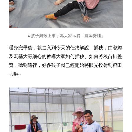
▲孩子興致上來，為大家示範「蘿蔔劈腿」
暖身完畢後，就進入到今天的任務解說—插秧，由淑媚
及宏基大哥細心的教導大家如何插秧、如何將秧苗排整
齊，聽到這裡，好多孩子就已經開始將眼光投射到稻田
去啦~