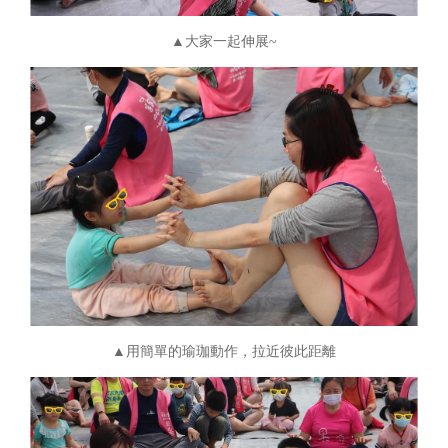
▲大家一起伸展~
▲用簡單的瑜珈動作，拉近彼此距離