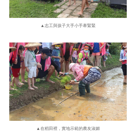
▲志工與孩子大手小手牽緊緊
▲在稻田裡，實地示範的農友淑媚