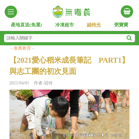
產地直送(免運)
冷凍超市
綠時光
粥寶寶
－食農教育－
【2021愛心稻米成長筆記 PART1】
與志工團的初次見面
2021/04/01 作者-冠伶