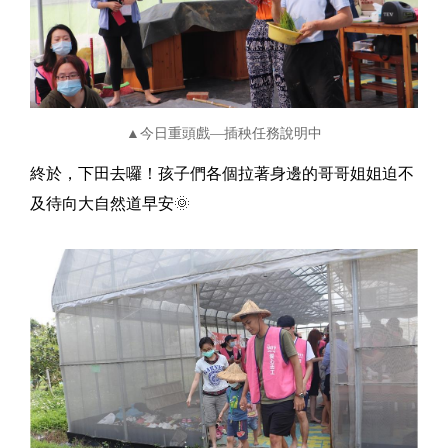
▲今日重頭戲—插秧任務說明中
終於，下田去囉！孩子們各個拉著身邊的哥哥姐姐迫不
及待向大自然道早安
🌞