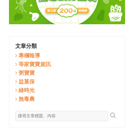
文章分類
專欄報導
等家寶寶資訊
粥寶寶
益菓保
綠時光
無毒農