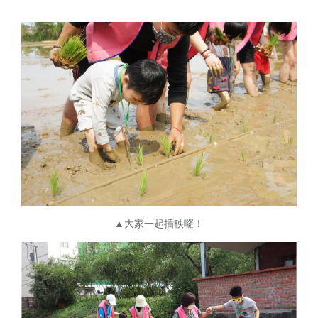
▲大家一起插秧囉！