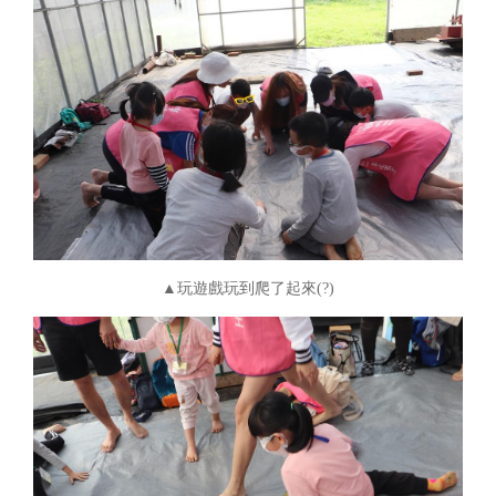
▲玩遊戲玩到爬了起來(?)