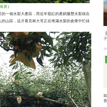
毒農
）
里的一個水梨大產區，而近年竄紅的產銷履歷水梨就在
入的山區，這才看見林大哥正在堆滿水梨的倉庫中忙碌
【
20