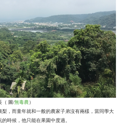
（ 圖/
無毒農
）
興梨，而童年就和一般的農家子弟沒有兩樣，當同學大
玩的時候，他只能在果園中度過。