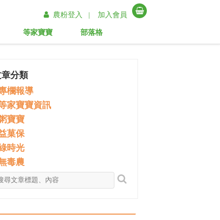
農粉登入 |
加入會員
等家寶寶
部落格
文章分類
專欄報導
等家寶寶資訊
粥寶寶
益菓保
綠時光
無毒農