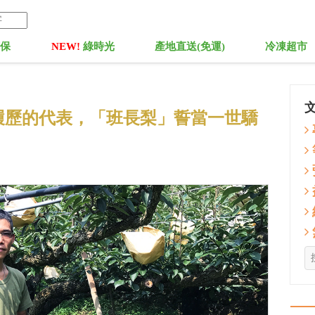
菓保
NEW!
綠時光
產地直送(免運)
冷凍超市
履歷的代表，「班長梨」誓當一世驕