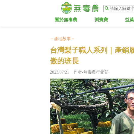
關於無毒農
粥寶寶
益
－產地故事－
台灣梨子職人系列｜產銷
傲的班長
2023/07/21 作者-無毒農行銷部