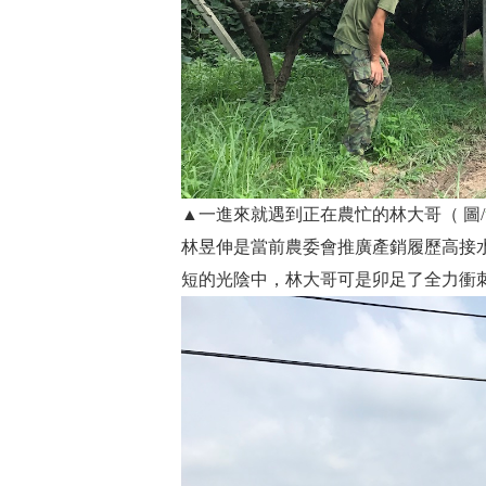
▲一進來就遇到正在農忙的林大哥（ 圖/
林昱伸是當前農委會推廣產銷履歷高接水梨
短的光陰中，林大哥可是卯足了全力衝