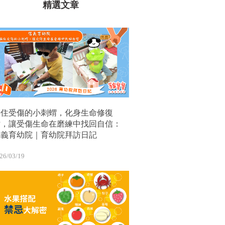
精選文章
接住受傷的小刺蝟，化身生命修復
站，讓受傷生命在磨練中找回自信：
信義育幼院｜育幼院拜訪日記
26/03/19