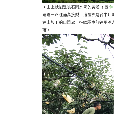
▲山上就能遠眺石岡水壩的美景（ 圖/
無
這邊一路種滿高接梨，這裡算是台中后
這山坡下的山凹處，持續驅車前往更深
著！