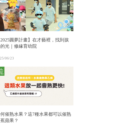
2025圓夢計畫】在才藝裡，找到孩
子的光｜修緣育幼院
25/06/23
如何催熟水果？這7種水果都可以催熟
香蕉蘋果？