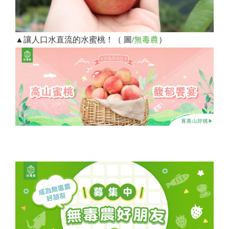
▲讓人口水直流的水蜜桃！（ 圖/
無毒農
）