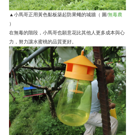
▲小馬哥正用黃色黏板築起防果蠅的城牆（ 圖/
無毒農
）
在無毒的階段，小馬哥也願意花比其他人更多成本與心
力，努力讓水蜜桃的品質更好。