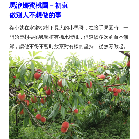
馬洢娜蜜桃園－初衷
做別人不想做的事
從小就在水蜜桃樹下長大的小馬哥，在接手果園時，一
開始曾想要挑戰種植有機水蜜桃，但連續多次的血本無
歸，讓他不得不暫時放棄對有機的堅持，從無毒做起。