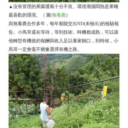
▲沒有管理的果園通風十分不良、環境潮濕悶熱是果蠅
最喜歡的環境。（ 圖/
無毒農
）
與無毒農合作多年，每年都能交出ND(未檢出)的檢驗報
告。小馬哥還在等待，等到技術、時機都成熟，可以讓
他轉型有機後的報酬與收入足以養家餬口，到時候，小
馬哥一定會毫不猶豫選擇有機之路。