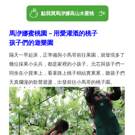
點我買馬洢娜高山水蜜桃
馬洢娜蜜桃園－用愛灌溉的桃子
孩子們的遊樂園
隔天一早起床，正準備與小馬哥前往果園，就發現多了
幾位採果小尖兵，都是家裡的小孩子。元芯與孩子們一
同坐在小貨車上，看著路上桃子樹結實累累，聽孩子們
天真爛漫的歌聲迴盪，出發前往小馬哥的桃子園。