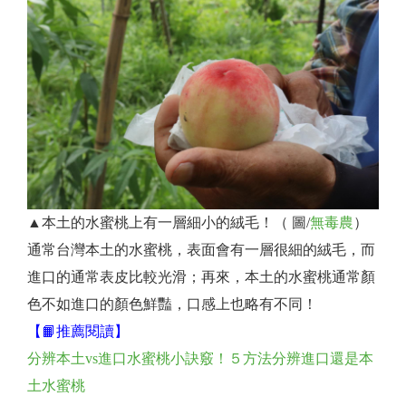
▲本土的水蜜桃上有一層細小的絨毛！（ 圖/
無毒農
）
通常台灣本土的水蜜桃，表面會有一層很細的絨毛，而
進口的通常表皮比較光滑；再來，本土的水蜜桃通常顏
色不如進口的顏色鮮豔，口感上也略有不同！
【📙推薦閱讀】
分辨本土vs進口水蜜桃小訣竅！５方法分辨進口還是本
土水蜜桃