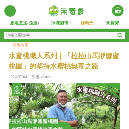
產地直送(免運)
冷凍超市
綠時光
粥寶寶
－產地故事－
水蜜桃職人系列｜「拉拉山馬洢娜蜜
桃園」的堅持水蜜桃無毒之路
2024/07/04 作者-sharon