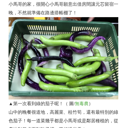
小馬哥的家，很開心小馬哥願意出借房間讓元芯留宿一
晚，不然就準備在路邊搭帳棚了！
▲第一次看到綠的茄子呢！（ 圖/
無毒農
）
山中的晚餐很道地，高麗菜、桂竹筍，還有最特別的綠
色茄子！每一道菜幾乎都是小馬哥或是鄰居種植的，從