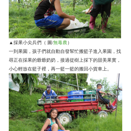
▲採果小尖兵們（ 圖/
無毒農
）
一到果園，孩子們就自動自發幫忙搬籃子進入果園，找
尋正在採果的爺爺奶奶，接過從樹上採下的甜美果實，
小心輕放在籃子裡，再一籃一籃的搬回小貨車上。