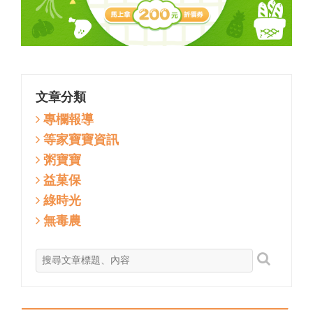
文章分類
專欄報導
等家寶寶資訊
粥寶寶
益菓保
綠時光
無毒農