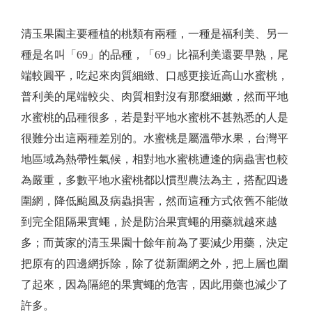
清玉果園主要種植的桃類有兩種，一種是福利美、另一
種是名叫「69」的品種，「69」比福利美還要早熟，尾
端較圓平，吃起來肉質細緻、口感更接近高山水蜜桃，
普利美的尾端較尖、肉質相對沒有那麼細嫩，然而平地
水蜜桃的品種很多，若是對平地水蜜桃不甚熟悉的人是
很難分出這兩種差別的。水蜜桃是屬溫帶水果，台灣平
地區域為熱帶性氣候，相對地水蜜桃遭逢的病蟲害也較
為嚴重，多數平地水蜜桃都以慣型農法為主，搭配四邊
圍網，降低颱風及病蟲損害，然而這種方式依舊不能做
到完全阻隔果實蠅，於是防治果實蠅的用藥就越來越
多；而黃家的清玉果園十餘年前為了要減少用藥，決定
把原有的四邊網拆除，除了從新圍網之外，把上層也圍
了起來，因為隔絕的果實蠅的危害，因此用藥也減少了
許多。