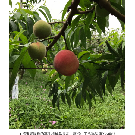
▲清玉果園裡的草生植被為果園土壤提供了溫濕調節的功能！