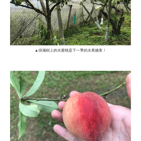
▲掛滿樹上的水蜜桃是下一季的水果嬌客！