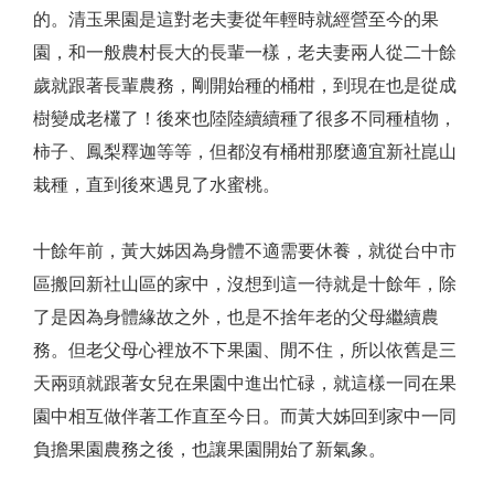
的。清玉果園是這對老夫妻從年輕時就經營至今的果
園，和一般農村長大的長輩一樣，老夫妻兩人從二十餘
歲就跟著長輩農務，剛開始種的桶柑，到現在也是從成
樹變成老欉了！後來也陸陸續續種了很多不同種植物，
柿子、鳳梨釋迦等等，但都沒有桶柑那麼適宜新社崑山
栽種，直到後來遇見了水蜜桃。
十餘年前，黃大姊因為身體不適需要休養，就從台中市
區搬回新社山區的家中，沒想到這一待就是十餘年，除
了是因為身體緣故之外，也是不捨年老的父母繼續農
務。但老父母心裡放不下果園、閒不住，所以依舊是三
天兩頭就跟著女兒在果園中進出忙碌，就這樣一同在果
園中相互做伴著工作直至今日。而黃大姊回到家中一同
負擔果園農務之後，也讓果園開始了新氣象。