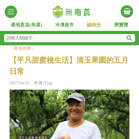
產地直送(免運)
冷凍超市
綠時光
粥寶寶
－產地故事－
​【平凡甜蜜桃生活】清玉果園的五月
日常
2017/04/25 作者-Ting