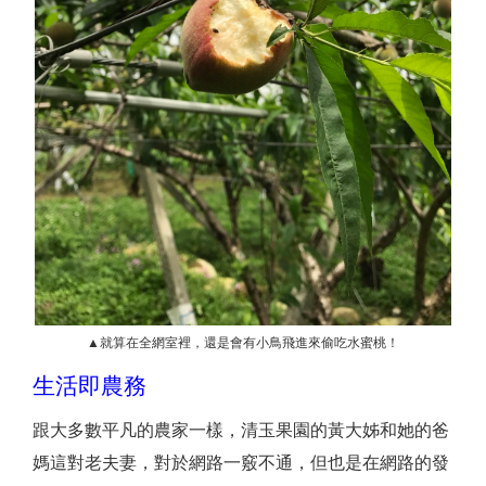
▲就算在全網室裡，還是會有小鳥飛進來偷吃水蜜桃！
生活即農務
跟大多數平凡的農家一樣，清玉果園的黃大姊和她的爸
媽這對老夫妻，對於網路一竅不通，但也是在網路的發