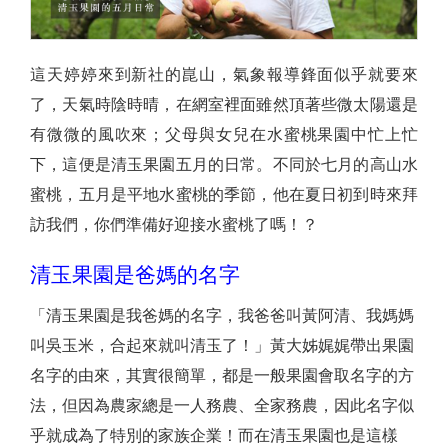
這天婷婷來到新社的崑山，氣象報導鋒面似乎就要來
了，天氣時陰時晴，在網室裡面雖然頂著些微太陽還是
有微微的風吹來；父母與女兒在水蜜桃果園中忙上忙
下，這便是清玉果園五月的日常。不同於七月的高山水
蜜桃，五月是平地水蜜桃的季節，他在夏日初到時來拜
訪我們，你們準備好迎接水蜜桃了嗎！？
清玉果園是爸媽的名字
「清玉果園是我爸媽的名字，我爸爸叫黃阿清、我媽媽
叫吳玉米，合起來就叫清玉了！」黃大姊娓娓帶出果園
名字的由來，其實很簡單，都是一般果園會取名字的方
法，但因為農家總是一人務農、全家務農，因此名字似
乎就成為了特別的家族企業！而在清玉果園也是這樣